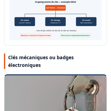
Organigramme de clés — exemple hôtel
CLÉ PASSE — Direction
Clé cuisine
Clé ménage
Clé accueil
Cuisine + réserve
Chambres + LT
Hall uniquement
→ Une clé par métier au lieu de 50 clés sur l’anneau
Mécanique : clé perdue = changer le niveau
Électronique : badge désactivé à distance
Clés mécaniques ou badges
électroniques