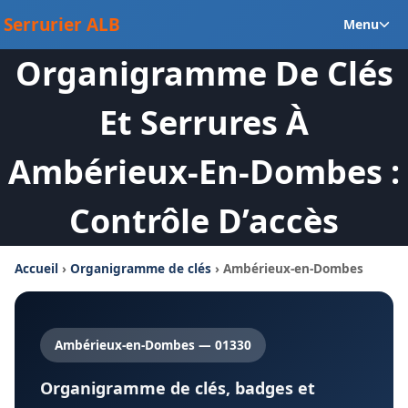
Aller
Ou
Serrurier ALB
Menu
au
le
contenu
Organigramme De Clés
m
en
Et Serrures À
Ambérieux-En-Dombes :
Contrôle D’accès
Accueil
›
Organigramme de clés
› Ambérieux-en-Dombes
Ambérieux-en-Dombes — 01330
Organigramme de clés, badges et