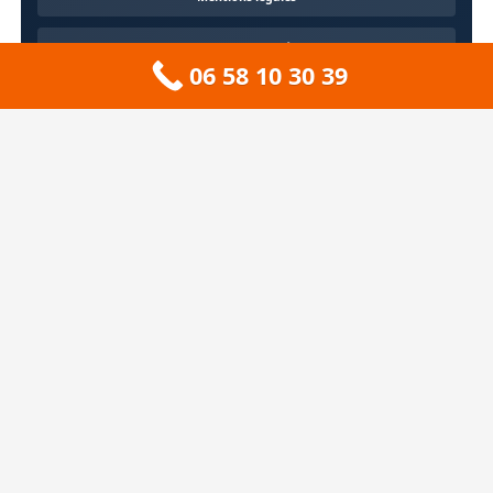
Confidentialité
06 58 10 30 39
Contact
À propos
🏔️ Sitemap 73 — Savoie
❄️ Sitemap 74 — Haute-Savoie
🚠 Sitemap 38 — Isère
🦆 Sitemap 01 — Ain