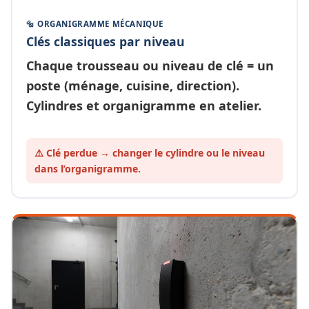
🔩 ORGANIGRAMME MÉCANIQUE
Clés classiques par niveau
Chaque
trousseau ou niveau de clé
= un
poste (ménage, cuisine, direction).
Cylindres et organigramme en atelier.
⚠️ Clé perdue → changer le cylindre ou le
niveau
dans l’organigramme.