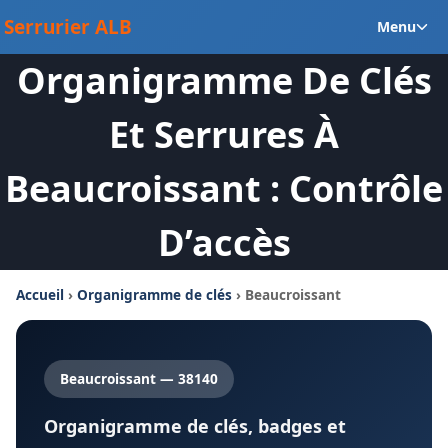
Aller
Ou
Serrurier ALB
Menu
au
le
contenu
Organigramme De Clés
m
en
Et Serrures À
Beaucroissant : Contrôle
D’accès
Accueil
›
Organigramme de clés
› Beaucroissant
Beaucroissant — 38140
Organigramme de clés, badges et