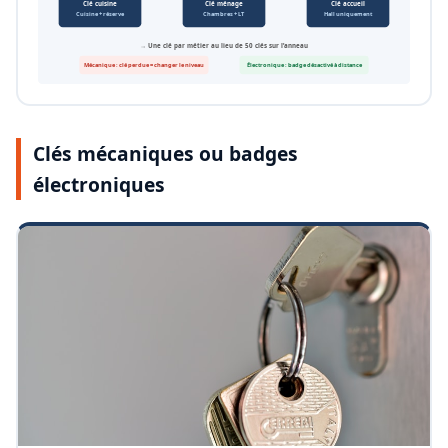
Clé cuisine
Clé ménage
Clé accueil
Cuisine + réserve
Chambres + LT
Hall uniquement
→ Une clé par métier au lieu de 50 clés sur l’anneau
Mécanique : clé perdue = changer le niveau
Électronique : badge désactivé à distance
Clés mécaniques ou badges
électroniques