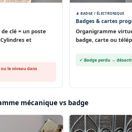
📡 BADGE / ÉLECTRONIQUE
Badges & cartes pro
 de clé
= un poste
Organigramme
virtu
 Cylindres et
badge, carte ou télé
✓ Badge perdu →
désacti
 ou le
niveau
dans
igramme mécanique vs badge