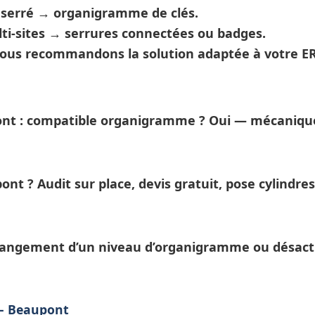
t serré →
organigramme de clés
.
ti-sites →
serrures connectées
ou badges.
nous recommandons la solution adaptée à votre ER
ont : compatible organigramme ?
Oui — mécanique
pont ?
Audit sur place, devis gratuit, pose cylind
hangement d’un niveau d’
organigramme
ou désact
 — Beaupont