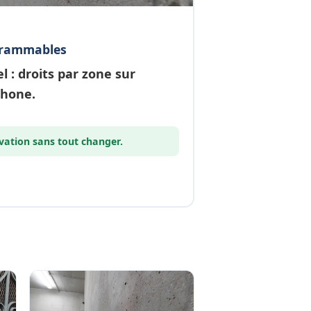
grammables
el
: droits par zone sur
phone.
vation
sans tout changer.