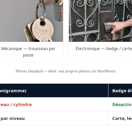
Mécanique — trousseau par
Électronique — badge / carte
poste
Photos Unsplash — idéal : vos propres photos sur WordPress.
ganigramme)
Badge él
eau / cylindre
Désactiv
 par niveau
Carte, l