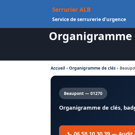
Aller
Serrurier ALB
au
Service de serrurerie d'urgence
contenu
Organigramme De
Accueil
›
Organigramme de clés
› Beaupo
Beaupont — 01270
Organigramme de clés, badge
📞 06 58 10 30 39 — Audit