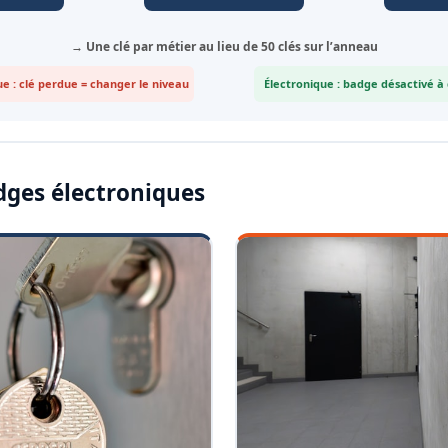
→ Une clé par métier au lieu de 50 clés sur l’anneau
e : clé perdue = changer le niveau
Électronique : badge désactivé à
dges électroniques