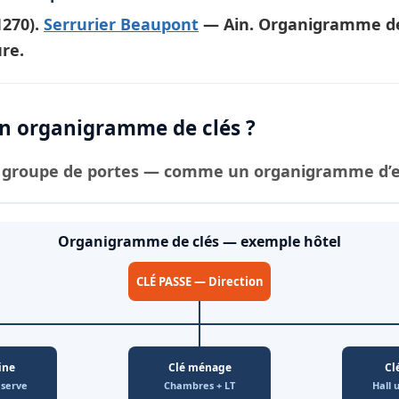
1270).
Serrurier Beaupont
— Ain. Organigramme de 
re.
 organigramme de clés ?
groupe de portes — comme un organigramme d’ent
Organigramme de clés — exemple hôtel
CLÉ PASSE — Direction
ine
Clé ménage
Cl
éserve
Chambres + LT
Hall