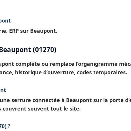
pont
ie, ERP sur Beaupont.
 Beaupont (01270)
upont
complète ou remplace l’organigramme mécani
tance, historique d’ouverture, codes temporaires.
ont
: une
serrure connectée à Beaupont
sur la porte d
s
couvrent souvent tout le site.
0) ?