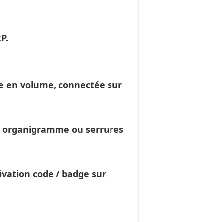
P.
 en volume, connectée sur
res organigramme ou
serrures
ivation code / badge sur