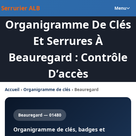
Aller
Ou
Serrurier ALB
Menu
au
le
contenu
Organigramme De Clés
m
en
Et Serrures À
Beauregard : Contrôle
D’accès
Accueil
›
Organigramme de clés
› Beauregard
Beauregard — 01480
Organigramme de clés, badges et