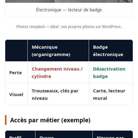
Électronique — lecteur de badge
Photos Unsplash — idéal : vos propres photos sur WordPress.
Mécanique
Badge
(organigramme)
électronique
Changement niveau /
Désactivation
Perte
cylindre
badge
Trousseaux, clés par
Carte, lecteur
Visuel
niveau
mural
Accès par métier (exemple)
Profil
Ouvre
N’ouvre pas