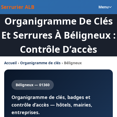
Aller
Ou
Serrurier ALB
Menu
au
le
contenu
Organigramme De Clés
m
en
Et Serrures À Béligneux :
Contrôle D’accès
Accueil
›
Organigramme de clés
› Béligneux
Béligneux — 01360
Organigramme de clés, badges et
contrôle d’accès — hôtels, mairies,
entreprises.