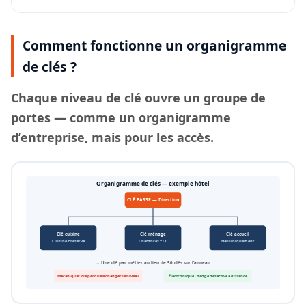
Comment fonctionne un organigramme
de clés ?
Chaque
niveau de clé
ouvre un groupe de
portes — comme un organigramme
d’entreprise, mais pour les accès.
Organigramme de clés — exemple hôtel
CLÉ PASSE — Direction
Clé cuisine
Clé ménage
Clé accueil
Cuisine + réserve
Chambres + LT
Hall uniquement
→ Une clé par métier au lieu de 50 clés sur l’anneau
Mécanique : clé perdue = changer le niveau
Électronique : badge désactivé à distance