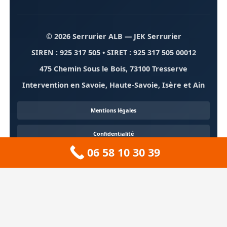
© 2026 Serrurier ALB
— JEK Serrurier
SIREN : 925 317 505 • SIRET : 925 317 505 00012
475 Chemin Sous le Bois, 73100 Tresserve
Intervention en Savoie, Haute-Savoie, Isère et Ain
Mentions légales
Confidentialité
06 58 10 30 39
Contact
À propos
🏔️ Sitemap 73 — Savoie
❄️ Sitemap 74 — Haute-Savoie