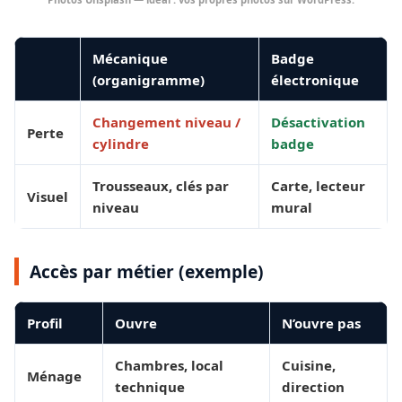
Mécanique
Badge
(organigramme)
électronique
Changement niveau /
Désactivation
Perte
cylindre
badge
Trousseaux, clés par
Carte, lecteur
Visuel
niveau
mural
Accès par métier (exemple)
Profil
Ouvre
N’ouvre pas
Chambres, local
Cuisine,
Ménage
technique
direction