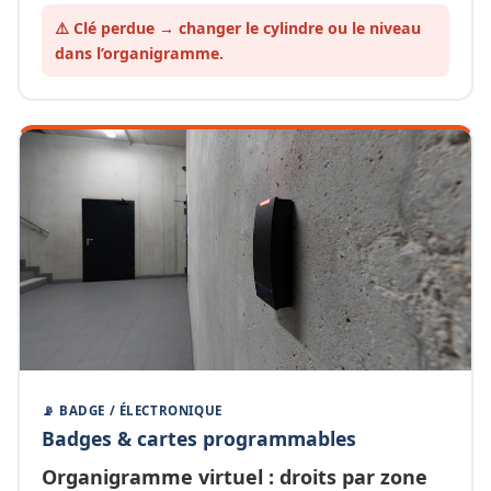
⚠️ Clé perdue → changer le cylindre ou le
niveau
dans l’organigramme.
📡 BADGE / ÉLECTRONIQUE
Badges & cartes programmables
Organigramme
virtuel
: droits par zone