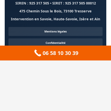
SIREN : 925 317 505 • SIRET : 925 317 505 00012
475 Chemin Sous le Bois, 73100 Tresserve
Intervention en Savoie, Haute-Savoie, Isère et Ain
Mentions légales
Confidentialité
06 58 10 30 39
Contact
À propos
🏔️ Sitemap 73 — Savoie
❄️ Sitemap 74 — Haute-Savoie
🚠 Sitemap 38 — Isère