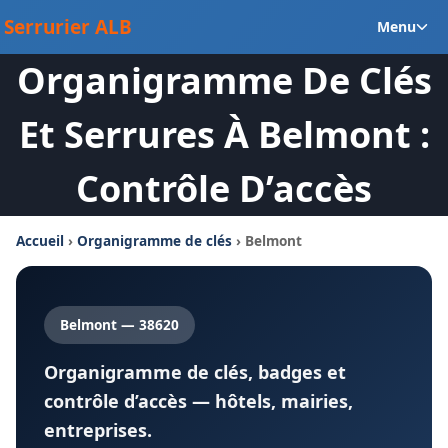
Aller
Ou
Serrurier ALB
Menu
au
le
contenu
Organigramme De Clés
m
en
Et Serrures À Belmont :
Contrôle D’accès
Accueil
›
Organigramme de clés
› Belmont
Belmont — 38620
Organigramme de clés, badges et
contrôle d’accès — hôtels, mairies,
entreprises.