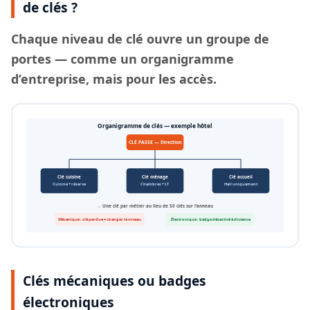
de clés ?
Chaque
niveau de clé
ouvre un groupe de
portes — comme un organigramme
d’entreprise, mais pour les accès.
Organigramme de clés — exemple hôtel
CLÉ PASSE — Direction
Clé cuisine
Clé ménage
Clé accueil
Cuisine + réserve
Chambres + LT
Hall uniquement
→ Une clé par métier au lieu de 50 clés sur l’anneau
Mécanique : clé perdue = changer le niveau
Électronique : badge désactivé à distance
Clés mécaniques ou badges
électroniques