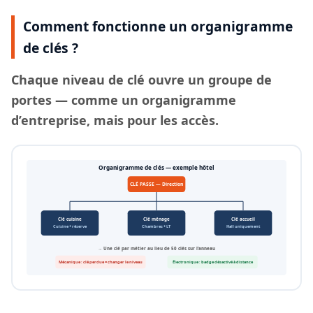
Comment fonctionne un organigramme
de clés ?
Chaque
niveau de clé
ouvre un groupe de
portes — comme un organigramme
d’entreprise, mais pour les accès.
Organigramme de clés — exemple hôtel
CLÉ PASSE — Direction
Clé cuisine
Clé ménage
Clé accueil
Cuisine + réserve
Chambres + LT
Hall uniquement
→ Une clé par métier au lieu de 50 clés sur l’anneau
Mécanique : clé perdue = changer le niveau
Électronique : badge désactivé à distance