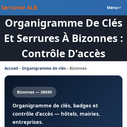
Aller
Ou
Serrurier ALB
Menu
au
le
contenu
Organigramme De Clés
m
en
Et Serrures À Bizonnes :
Contrôle D’accès
Accueil
›
Organigramme de clés
› Bizonnes
Bizonnes — 38690
Organigramme de clés, badges et
contrôle d’accès — hôtels, mairies,
entreprises.