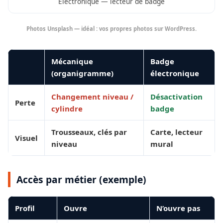
Électronique — lecteur de badge
Photos Unsplash — idéal : vos propres photos sur WordPress.
Mécanique
Badge
(organigramme)
électronique
Changement niveau /
Désactivation
Perte
cylindre
badge
Trousseaux, clés par
Carte, lecteur
Visuel
niveau
mural
Accès par métier (exemple)
Profil
Ouvre
N’ouvre pas