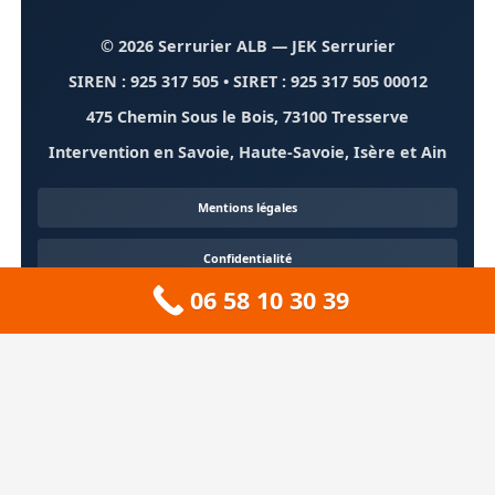
© 2026 Serrurier ALB
— JEK Serrurier
SIREN : 925 317 505 • SIRET : 925 317 505 00012
475 Chemin Sous le Bois, 73100 Tresserve
Intervention en Savoie, Haute-Savoie, Isère et Ain
Mentions légales
Confidentialité
06 58 10 30 39
Contact
À propos
🏔️ Sitemap 73 — Savoie
❄️ Sitemap 74 — Haute-Savoie