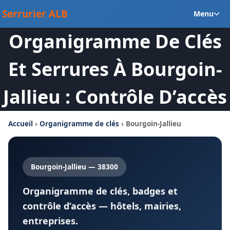
Aller
Ou
Serrurier ALB
Menu
au
le
contenu
Organigramme De Clés
m
en
Et Serrures À Bourgoin-
Jallieu : Contrôle D’accès
Accueil
›
Organigramme de clés
› Bourgoin-Jallieu
Bourgoin-Jallieu — 38300
Organigramme de clés, badges et
contrôle d’accès — hôtels, mairies,
entreprises.