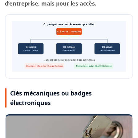
d’entreprise, mais pour les accès.
Organigramme de clés — exemple hôtel
CLÉ PASSE — Direction
Clé cuisine
Clé ménage
Clé accueil
Cuisine + réserve
Chambres + LT
Hall uniquement
→ Une clé par métier au lieu de 50 clés sur l’anneau
Mécanique : clé perdue = changer le niveau
Électronique : badge désactivé à distance
Clés mécaniques ou badges
électroniques