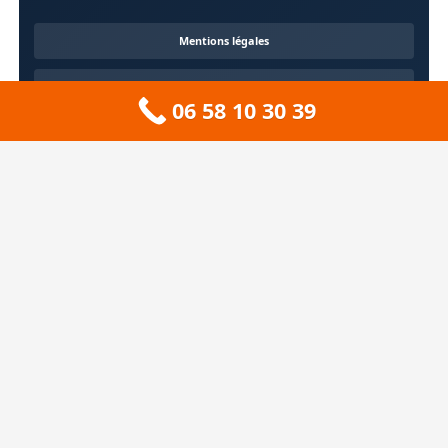
Mentions légales
Confidentialité
06 58 10 30 39
Contact
À propos
🏔️ Sitemap 73 — Savoie
❄️ Sitemap 74 — Haute-Savoie
🚠 Sitemap 38 — Isère
🦆 Sitemap 01 — Ain