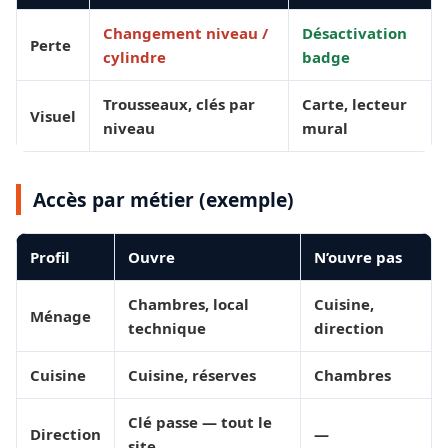
Changement niveau /
Désactivation
Perte
cylindre
badge
Trousseaux, clés par
Carte, lecteur
Visuel
niveau
mural
Accès par métier (exemple)
Profil
Ouvre
N’ouvre pas
Chambres, local
Cuisine,
Ménage
technique
direction
Cuisine
Cuisine, réserves
Chambres
Clé passe — tout le
Direction
—
site