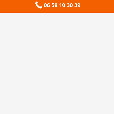
06 58 10 30 39
Contact
À propos
🏔️ Sitemap 73 — Savoie
❄️ Sitemap 74 — Haute-Savoie
🚠 Sitemap 38 — Isère
🦆 Sitemap 01 — Ain