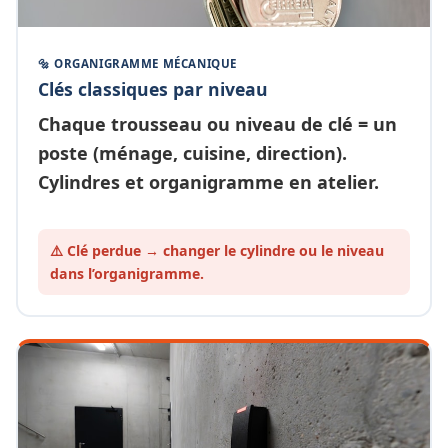
🔩 ORGANIGRAMME MÉCANIQUE
Clés classiques par niveau
Chaque
trousseau ou niveau de clé
= un
poste (ménage, cuisine, direction).
Cylindres et organigramme en atelier.
⚠️ Clé perdue → changer le cylindre ou le
niveau
dans l’organigramme.