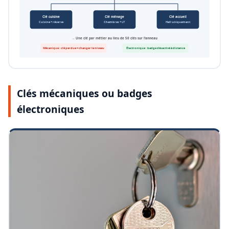
Clé cuisine
Clé ménage
Clé accueil
Cuisine + réserve
Chambres + LT
Hall uniquement
→ Une clé par métier au lieu de 50 clés sur l’anneau
Mécanique : clé perdue = changer le niveau
Électronique : badge désactivé à distance
Clés mécaniques ou badges
électroniques