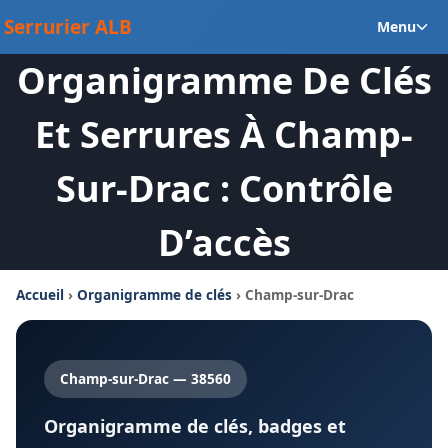
Aller
Ou
Serrurier ALB
Menu
au
le
contenu
Organigramme De Clés
m
en
Et Serrures À Champ-
Sur-Drac : Contrôle
D’accès
Accueil
›
Organigramme de clés
› Champ-sur-Drac
Champ-sur-Drac — 38560
Organigramme de clés, badges et