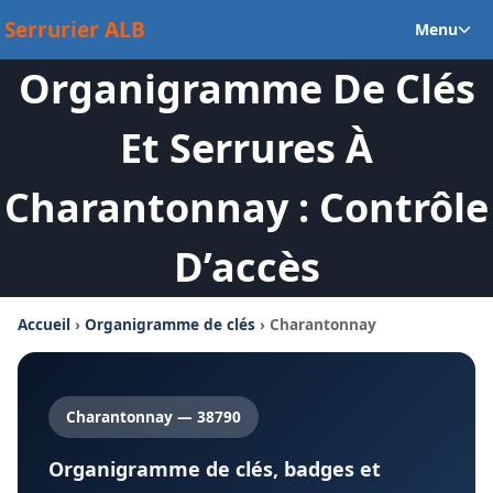
Aller
Ou
Serrurier ALB
Menu
au
le
contenu
Organigramme De Clés
m
en
Et Serrures À
Charantonnay : Contrôle
D’accès
Accueil
›
Organigramme de clés
› Charantonnay
Charantonnay — 38790
Organigramme de clés, badges et