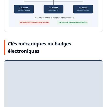
Clé cuisine
Clé ménage
Clé accueil
Cuisine + réserve
Chambres + LT
Hall uniquement
→ Une clé par métier au lieu de 50 clés sur l’anneau
Mécanique : clé perdue = changer le niveau
Électronique : badge désactivé à distance
Clés mécaniques ou badges
électroniques