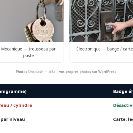
Mécanique — trousseau par
Électronique — badge / carte
poste
Photos Unsplash — idéal : vos propres photos sur WordPress.
ganigramme)
Badge él
eau / cylindre
Désactiv
 par niveau
Carte, l