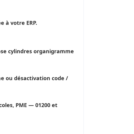
e à votre ERP.
pose cylindres organigramme
me
ou désactivation code /
écoles, PME — 01200 et