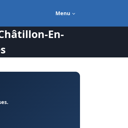
Menu
hâtillon-En-
ès
ses.