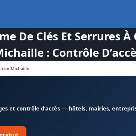
e De Clés Et Serrures À C
ichaille : Contrôle D’acc
on-en-Michaille
s et contrôle d’accès — hôtels, mairies, entrepri
 gratuit