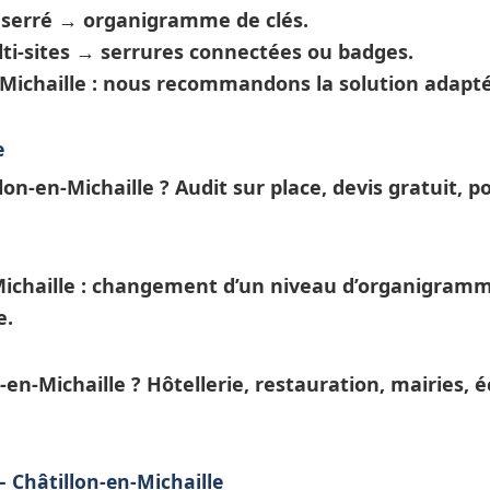
t serré →
organigramme de clés
.
ti-sites →
serrures connectées
ou badges.
n-Michaille : nous recommandons la solution adapté
e
lon-en-Michaille ?
Audit sur place, devis gratuit, 
ichaille
: changement d’un niveau d’
organigram
e.
-en-Michaille ?
Hôtellerie, restauration, mairies, 
 Châtillon-en-Michaille