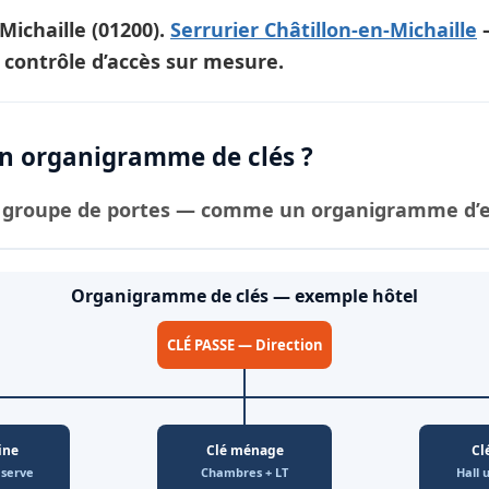
Michaille
(01200).
Serrurier Châtillon-en-Michaille
—
 contrôle d’accès sur mesure.
 organigramme de clés ?
groupe de portes — comme un organigramme d’ent
Organigramme de clés — exemple hôtel
CLÉ PASSE — Direction
ine
Clé ménage
Cl
éserve
Chambres + LT
Hall