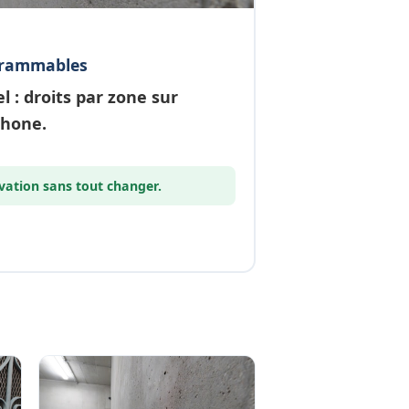
grammables
el
: droits par zone sur
phone.
vation
sans tout changer.