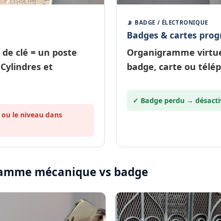
📡 BADGE / ÉLECTRONIQUE
Badges & cartes pro
 de clé
= un poste
Organigramme
virtu
 Cylindres et
badge, carte ou télé
✓ Badge perdu →
désacti
 ou le
niveau
dans
igramme mécanique vs badge