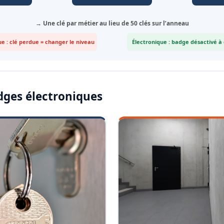
→ Une clé par métier au lieu de 50 clés sur l’anneau
e : clé perdue = changer le niveau
Électronique : badge désactivé à
dges électroniques