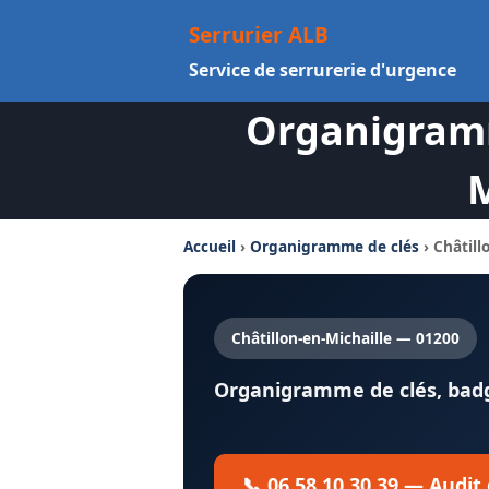
Aller
Serrurier ALB
au
Service de serrurerie d'urgence
contenu
Organigramm
M
Accueil
›
Organigramme de clés
› Châtill
Châtillon-en-Michaille — 01200
Organigramme de clés, badge
📞 06 58 10 30 39 — Audit