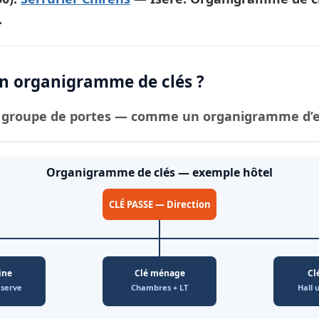
.
 organigramme de clés ?
groupe de portes — comme un organigramme d’ent
Organigramme de clés — exemple hôtel
CLÉ PASSE — Direction
ine
Clé ménage
Cl
éserve
Chambres + LT
Hall