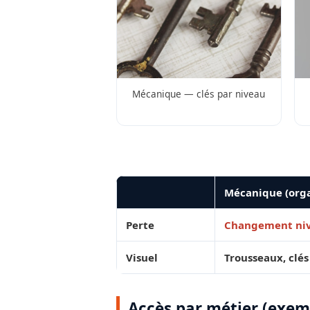
Mécanique — clés par niveau
Mécanique (or
Perte
Changement niv
Visuel
Trousseaux, clés
Accès par métier (exem