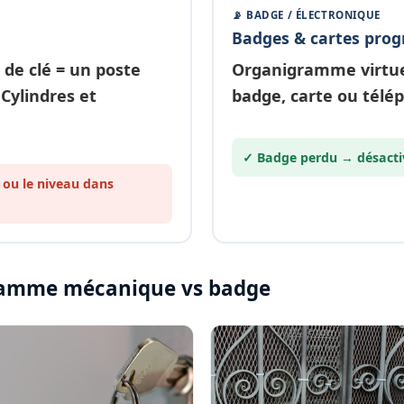
📡 BADGE / ÉLECTRONIQUE
Badges & cartes pro
 de clé
= un poste
Organigramme
virtu
 Cylindres et
badge, carte ou télé
✓ Badge perdu →
désacti
 ou le
niveau
dans
igramme mécanique vs badge