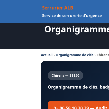
Aller
Serrurier ALB
au
Service de serrurerie d'urgence
contenu
Organigramme D
Accueil
›
Organigramme de clés
› Chiren
Chirens — 38850
Organigramme de clés, badge
📞 06 58 10 30 39 — Audit