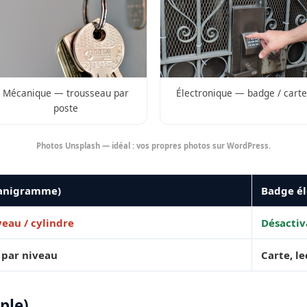
Mécanique — trousseau par
Électronique — badge / carte
poste
Photos Unsplash — idéal : vos propres photos sur WordPress.
ganigramme)
Badge él
eau / cylindre
Désactiv
 par niveau
Carte, l
ple)