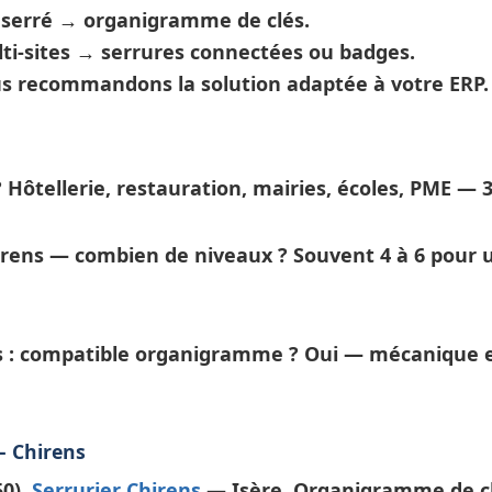
t serré →
organigramme de clés
.
ti-sites →
serrures connectées
ou badges.
ous recommandons la solution adaptée à votre ERP.
?
Hôtellerie, restauration, mairies, écoles, PME — 
rens — combien de niveaux ?
Souvent 4 à 6 pour u
s : compatible organigramme ?
Oui — mécanique e
— Chirens
50).
Serrurier Chirens
— Isère. Organigramme de cl