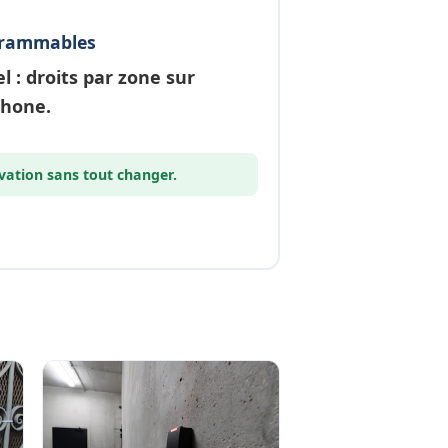
grammables
el
: droits par zone sur
phone.
vation
sans tout changer.