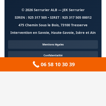
© 2026 Serrurier ALB
— JEK Serrurier
SIREN : 925 317 505 • SIRET : 925 317 505 00012
475 Chemin Sous le Bois, 73100 Tresserve
Intervention en Savoie, Haute-Savoie, Isère et Ain
Mentions légales
Confidentialité
06 58 10 30 39
Contact
À propos
🏔️ Sitemap 73 — Savoie
❄️ Sitemap 74 — Haute-Savoie