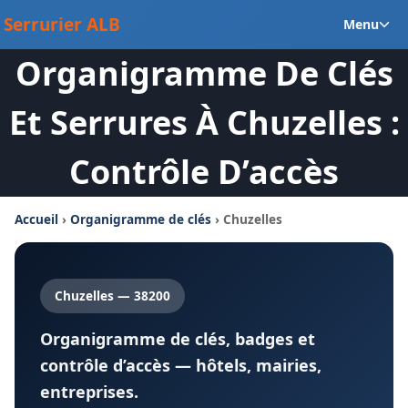
Aller
Ou
Serrurier ALB
Menu
au
le
contenu
Organigramme De Clés
m
en
Et Serrures À Chuzelles :
Contrôle D’accès
Accueil
›
Organigramme de clés
› Chuzelles
Chuzelles — 38200
Organigramme de clés, badges et
contrôle d’accès — hôtels, mairies,
entreprises.