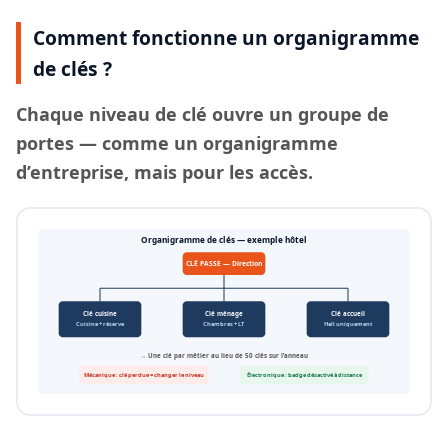
Comment fonctionne un organigramme
de clés ?
Chaque
niveau de clé
ouvre un groupe de
portes — comme un organigramme
d’entreprise, mais pour les accès.
Organigramme de clés — exemple hôtel
CLÉ PASSE — Direction
Clé cuisine
Clé ménage
Clé accueil
Cuisine + réserve
Chambres + LT
Hall uniquement
→ Une clé par métier au lieu de 50 clés sur l’anneau
Mécanique : clé perdue = changer le niveau
Électronique : badge désactivé à distance