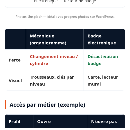
Électronique — lecteur de badge
Photos Unsplash — idéal : vos propres photos sur WordPress.
Mécanique
Badge
(organigramme)
électronique
Changement niveau /
Désactivation
Perte
cylindre
badge
Trousseaux, clés par
Carte, lecteur
Visuel
niveau
mural
Accès par métier (exemple)
Profil
Ouvre
N’ouvre pas