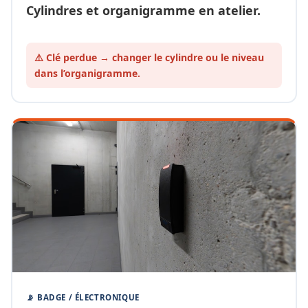
Cylindres et organigramme en atelier.
⚠️ Clé perdue → changer le cylindre ou le
niveau
dans l’organigramme.
📡 BADGE / ÉLECTRONIQUE