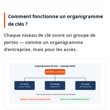
Comment fonctionne un organigramme
de clés ?
Chaque
niveau de clé
ouvre un groupe de
portes — comme un organigramme
d’entreprise, mais pour les accès.
Organigramme de clés — exemple hôtel
CLÉ PASSE — Direction
Clé cuisine
Clé ménage
Clé accueil
Cuisine + réserve
Chambres + LT
Hall uniquement
→ Une clé par métier au lieu de 50 clés sur l’anneau
Mécanique : clé perdue = changer le niveau
Électronique : badge désactivé à distance