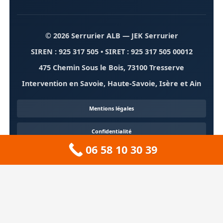
© 2026 Serrurier ALB
— JEK Serrurier
SIREN : 925 317 505 • SIRET : 925 317 505 00012
475 Chemin Sous le Bois, 73100 Tresserve
Intervention en Savoie, Haute-Savoie, Isère et Ain
Mentions légales
Confidentialité
06 58 10 30 39
Contact
À propos
🏔️ Sitemap 73 — Savoie
❄️ Sitemap 74 — Haute-Savoie