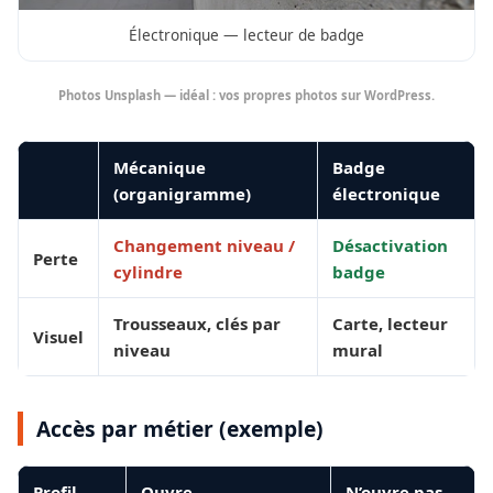
Électronique — lecteur de badge
Photos Unsplash — idéal : vos propres photos sur WordPress.
Mécanique
Badge
(organigramme)
électronique
Changement niveau /
Désactivation
Perte
cylindre
badge
Trousseaux, clés par
Carte, lecteur
Visuel
niveau
mural
Accès par métier (exemple)
Profil
Ouvre
N’ouvre pas