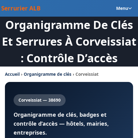
Aller
Ou
Serrurier ALB
Menu
au
le
contenu
Organigramme De Clés
m
en
Et Serrures À Corveissiat
: Contrôle D’accès
Accueil
›
Organigramme de clés
› Corveissiat
Corveissiat — 38690
Organigramme de clés, badges et
contrôle d’accès — hôtels, mairies,
entreprises.