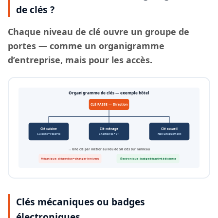
de clés ?
Chaque
niveau de clé
ouvre un groupe de
portes — comme un organigramme
d’entreprise, mais pour les accès.
Organigramme de clés — exemple hôtel
CLÉ PASSE — Direction
Clé cuisine
Clé ménage
Clé accueil
Cuisine + réserve
Chambres + LT
Hall uniquement
→ Une clé par métier au lieu de 50 clés sur l’anneau
Mécanique : clé perdue = changer le niveau
Électronique : badge désactivé à distance
Clés mécaniques ou badges
électroniques