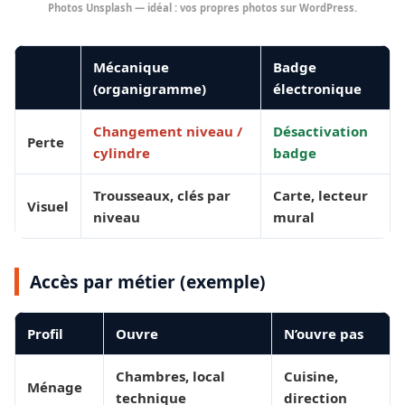
Photos Unsplash — idéal : vos propres photos sur WordPress.
Mécanique
Badge
(organigramme)
électronique
Changement niveau /
Désactivation
Perte
cylindre
badge
Trousseaux, clés par
Carte, lecteur
Visuel
niveau
mural
Accès par métier (exemple)
Profil
Ouvre
N’ouvre pas
Chambres, local
Cuisine,
Ménage
technique
direction