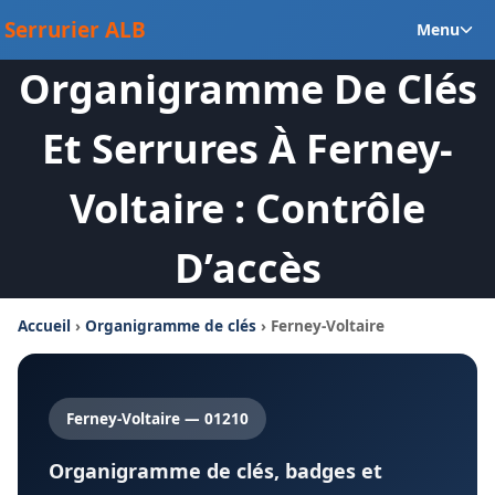
Aller
Ou
Serrurier ALB
Menu
au
le
contenu
Organigramme De Clés
m
en
Et Serrures À Ferney-
Voltaire : Contrôle
D’accès
Accueil
›
Organigramme de clés
› Ferney-Voltaire
Ferney-Voltaire — 01210
Organigramme de clés, badges et