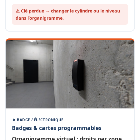
⚠️ Clé perdue → changer le cylindre ou le
niveau
dans l’organigramme.
📡 BADGE / ÉLECTRONIQUE
Badges & cartes programmables
Organigramme
virtuel
: droits par zone