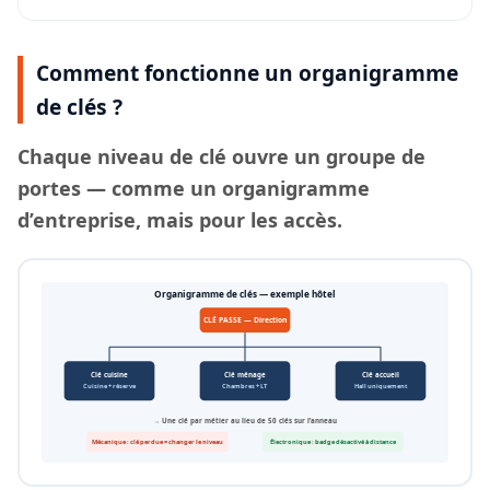
Comment fonctionne un organigramme
de clés ?
Chaque
niveau de clé
ouvre un groupe de
portes — comme un organigramme
d’entreprise, mais pour les accès.
Organigramme de clés — exemple hôtel
CLÉ PASSE — Direction
Clé cuisine
Clé ménage
Clé accueil
Cuisine + réserve
Chambres + LT
Hall uniquement
→ Une clé par métier au lieu de 50 clés sur l’anneau
Mécanique : clé perdue = changer le niveau
Électronique : badge désactivé à distance