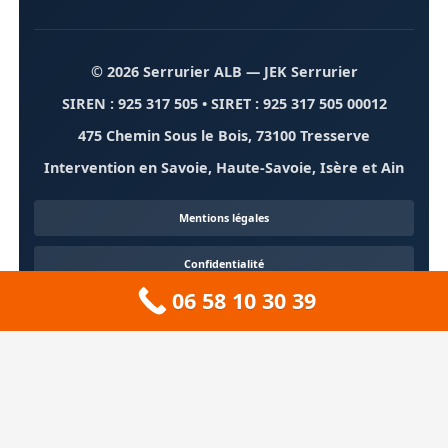
© 2026 Serrurier ALB
— JEK Serrurier
SIREN : 925 317 505 • SIRET : 925 317 505 00012
475 Chemin Sous le Bois, 73100 Tresserve
Intervention en Savoie, Haute-Savoie, Isère et Ain
Mentions légales
Confidentialité
06 58 10 30 39
Contact
À propos
🏔️ Sitemap 73 — Savoie
❄️ Sitemap 74 — Haute-Savoie