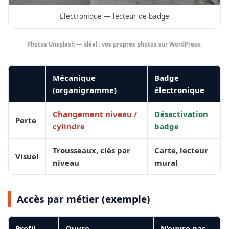
Électronique — lecteur de badge
Photos Unsplash — idéal : vos propres photos sur WordPress.
Mécanique
Badge
(organigramme)
électronique
Changement niveau /
Désactivation
Perte
cylindre
badge
Trousseaux, clés par
Carte, lecteur
Visuel
niveau
mural
Accès par métier (exemple)
Profil
Ouvre
N’ouvre pas