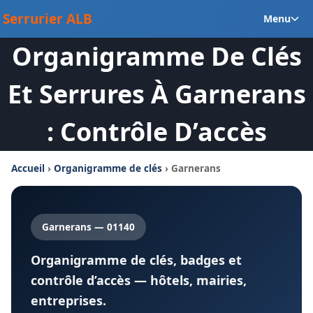
Aller
Ou
Serrurier ALB
Menu
au
le
contenu
Organigramme De Clés
m
en
Et Serrures À Garnerans
: Contrôle D’accès
Accueil
›
Organigramme de clés
› Garnerans
Garnerans — 01140
Organigramme de clés, badges et
contrôle d’accès — hôtels, mairies,
entreprises.