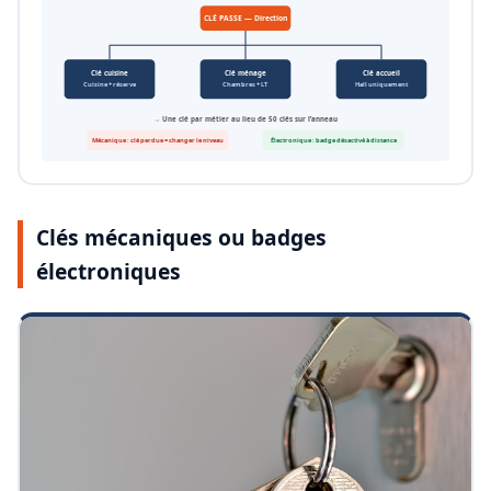
CLÉ PASSE — Direction
Clé cuisine
Clé ménage
Clé accueil
Cuisine + réserve
Chambres + LT
Hall uniquement
→ Une clé par métier au lieu de 50 clés sur l’anneau
Mécanique : clé perdue = changer le niveau
Électronique : badge désactivé à distance
Clés mécaniques ou badges
électroniques