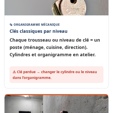
🔩 ORGANIGRAMME MÉCANIQUE
Clés classiques par niveau
Chaque
trousseau ou niveau de clé
= un
poste (ménage, cuisine, direction).
Cylindres et organigramme en atelier.
⚠️ Clé perdue → changer le cylindre ou le
niveau
dans l’organigramme.