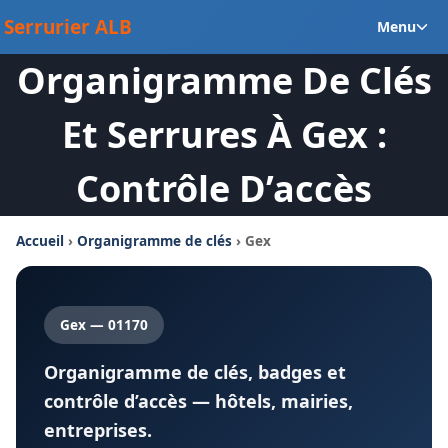
Aller
Ou
Serrurier ALB
Menu
au
le
contenu
Organigramme De Clés
m
en
Et Serrures À Gex :
Contrôle D’accès
Accueil
›
Organigramme de clés
› Gex
Gex — 01170
Organigramme de clés, badges et
contrôle d’accès — hôtels, mairies,
entreprises.