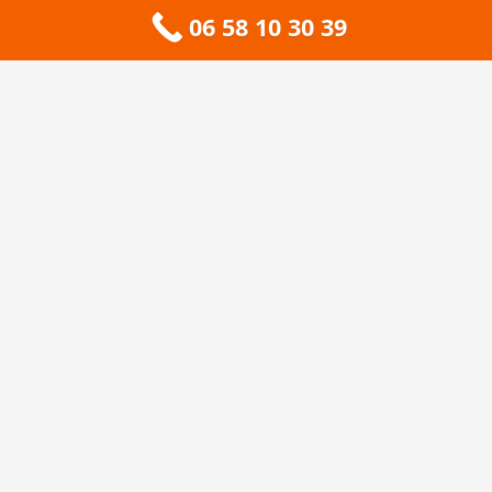
06 58 10 30 39
Contact
À propos
🏔️ Sitemap 73 — Savoie
❄️ Sitemap 74 — Haute-Savoie
🚠 Sitemap 38 — Isère
🦆 Sitemap 01 — Ain