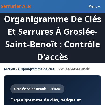
Aller
Ou
Serrurier ALB
Menu
au
le
contenu
Organigramme De Clés
m
en
Et Serrures À Groslée-
Saint-Benoît : Contrôle
D’accès
Accueil
›
Organigramme de clés
› Groslée-Saint-Benoît
Groslée-Saint-Benoît — 01680
Organigramme de clés, badges et