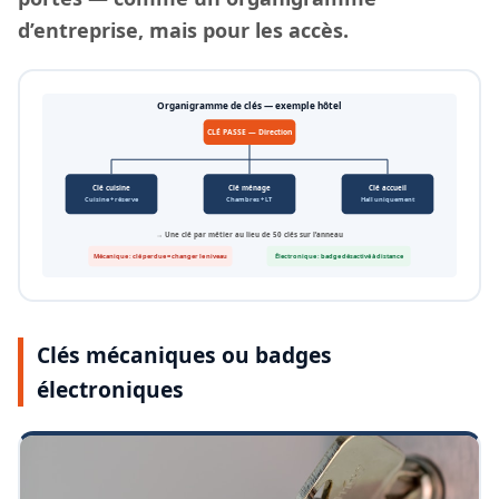
d’entreprise, mais pour les accès.
Organigramme de clés — exemple hôtel
CLÉ PASSE — Direction
Clé cuisine
Clé ménage
Clé accueil
Cuisine + réserve
Chambres + LT
Hall uniquement
→ Une clé par métier au lieu de 50 clés sur l’anneau
Mécanique : clé perdue = changer le niveau
Électronique : badge désactivé à distance
Clés mécaniques ou badges
électroniques