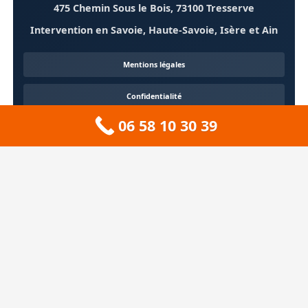
475 Chemin Sous le Bois, 73100 Tresserve
Intervention en Savoie, Haute-Savoie, Isère et Ain
Mentions légales
Confidentialité
06 58 10 30 39
Contact
À propos
🏔️ Sitemap 73 — Savoie
❄️ Sitemap 74 — Haute-Savoie
🚠 Sitemap 38 — Isère
🦆 Sitemap 01 — Ain