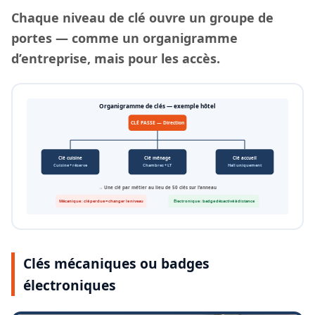
Chaque
niveau de clé
ouvre un groupe de
portes — comme un organigramme
d’entreprise, mais pour les accès.
Organigramme de clés — exemple hôtel
CLÉ PASSE — Direction
Clé cuisine
Clé ménage
Clé accueil
Cuisine + réserve
Chambres + LT
Hall uniquement
→ Une clé par métier au lieu de 50 clés sur l’anneau
Mécanique : clé perdue = changer le niveau
Électronique : badge désactivé à distance
Clés mécaniques ou badges
électroniques