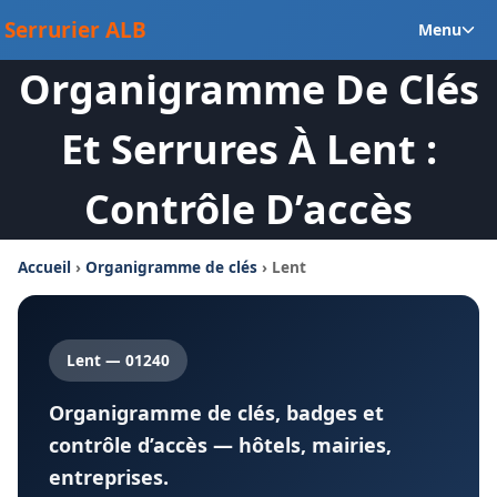
Aller
Ou
Serrurier ALB
Menu
au
le
contenu
Organigramme De Clés
m
en
Et Serrures À Lent :
Contrôle D’accès
Accueil
›
Organigramme de clés
› Lent
Lent — 01240
Organigramme de clés, badges et
contrôle d’accès — hôtels, mairies,
entreprises.