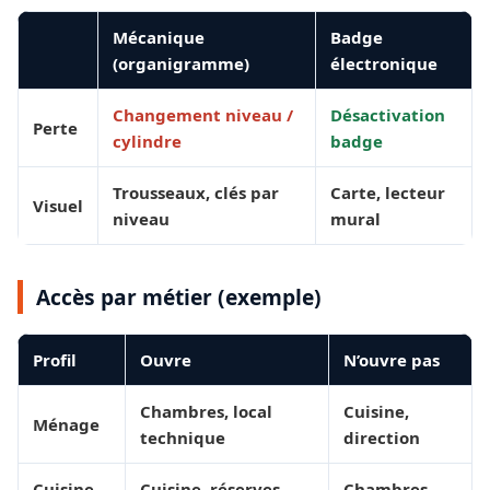
Mécanique
Badge
(organigramme)
électronique
Changement niveau /
Désactivation
Perte
cylindre
badge
Trousseaux, clés par
Carte, lecteur
Visuel
niveau
mural
Accès par métier (exemple)
Profil
Ouvre
N’ouvre pas
Chambres, local
Cuisine,
Ménage
technique
direction
Cuisine
Cuisine, réserves
Chambres