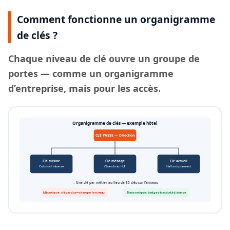
Comment fonctionne un organigramme
de clés ?
Chaque
niveau de clé
ouvre un groupe de
portes — comme un organigramme
d’entreprise, mais pour les accès.
Organigramme de clés — exemple hôtel
CLÉ PASSE — Direction
Clé cuisine
Clé ménage
Clé accueil
Cuisine + réserve
Chambres + LT
Hall uniquement
→ Une clé par métier au lieu de 50 clés sur l’anneau
Mécanique : clé perdue = changer le niveau
Électronique : badge désactivé à distance