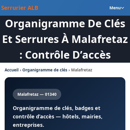
Aller
Ou
Serrurier ALB
Menu
au
le
contenu
Organigramme De Clés
m
en
Et Serrures À Malafretaz
: Contrôle D’accès
Accueil
›
Organigramme de clés
› Malafretaz
Malafretaz — 01340
Organigramme de clés, badges et
contrôle d’accès — hôtels, mairies,
entreprises.