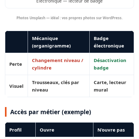
Électronique — lecteur de badge
Photos Unsplash — idéal : vos propres photos sur WordPress.
Mécanique
Badge
(organigramme)
électronique
Changement niveau /
Désactivation
Perte
cylindre
badge
Trousseaux, clés par
Carte, lecteur
Visuel
niveau
mural
Accès par métier (exemple)
Profil
Ouvre
N’ouvre pas