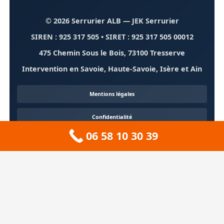
© 2026 Serrurier ALB
— JEK Serrurier
SIREN : 925 317 505 • SIRET : 925 317 505 00012
475 Chemin Sous le Bois, 73100 Tresserve
Intervention en Savoie, Haute-Savoie, Isère et Ain
Mentions légales
Confidentialité
06 58 10 30 39
Contact
À propos
🏔️ Sitemap 73 — Savoie
❄️ Sitemap 74 — Haute-Savoie