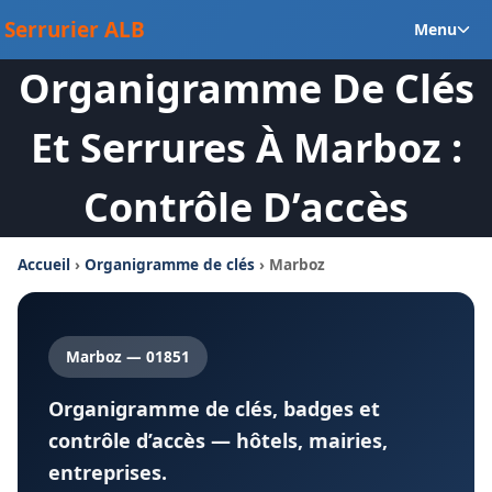
Aller
Ou
Serrurier ALB
Menu
au
le
contenu
Organigramme De Clés
m
en
Et Serrures À Marboz :
Contrôle D’accès
Accueil
›
Organigramme de clés
› Marboz
Marboz — 01851
Organigramme de clés, badges et
contrôle d’accès — hôtels, mairies,
entreprises.