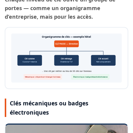
portes — comme un organigramme
d’entreprise, mais pour les accès.
Organigramme de clés — exemple hôtel
CLÉ PASSE — Direction
Clé cuisine
Clé ménage
Clé accueil
Cuisine + réserve
Chambres + LT
Hall uniquement
→ Une clé par métier au lieu de 50 clés sur l’anneau
Mécanique : clé perdue = changer le niveau
Électronique : badge désactivé à distance
Clés mécaniques ou badges
électroniques