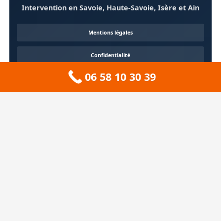
Intervention en Savoie, Haute-Savoie, Isère et Ain
Mentions légales
Confidentialité
06 58 10 30 39
Contact
À propos
🏔️ Sitemap 73 — Savoie
❄️ Sitemap 74 — Haute-Savoie
🚠 Sitemap 38 — Isère
🦆 Sitemap 01 — Ain