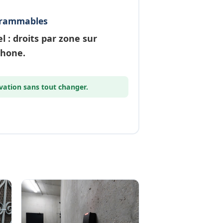
grammables
el
: droits par zone sur
phone.
vation
sans tout changer.