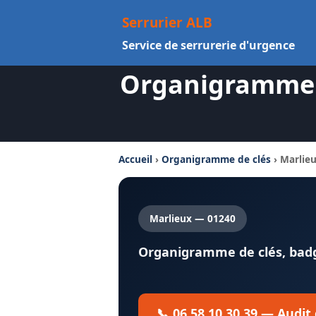
Aller
Serrurier ALB
au
Service de serrurerie d'urgence
contenu
Organigramme D
Accueil
›
Organigramme de clés
› Marlie
Marlieux — 01240
Organigramme de clés, badge
📞 06 58 10 30 39 — Audit