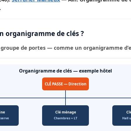
.
 organigramme de clés ?
groupe de portes — comme un organigramme d’ent
Organigramme de clés — exemple hôtel
CLÉ PASSE — Direction
ine
Clé ménage
Cl
éserve
Chambres + LT
Hall