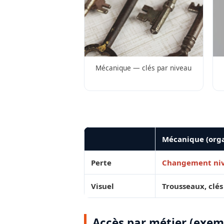
Mécanique — clés par niveau
Mécanique (or
Perte
Changement niv
Visuel
Trousseaux, clés
Accès par métier (exem