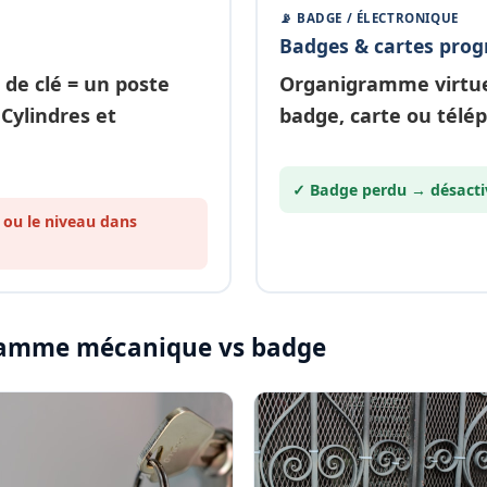
📡 BADGE / ÉLECTRONIQUE
Badges & cartes pro
 de clé
= un poste
Organigramme
virtu
 Cylindres et
badge, carte ou télé
✓ Badge perdu →
désacti
 ou le
niveau
dans
igramme mécanique vs badge