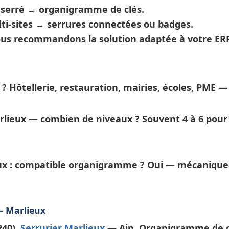
t serré →
organigramme de clés
.
ti-sites →
serrures connectées
ou badges.
nous recommandons la solution adaptée à votre ERP
 ?
Hôtellerie, restauration, mairies, écoles, PME —
rlieux — combien de niveaux ?
Souvent 4 à 6 pour 
ux : compatible organigramme ?
Oui — mécanique 
— Marlieux
240).
Serrurier Marlieux
— Ain. Organigramme de cl