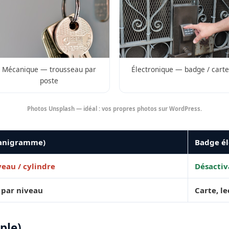
Mécanique — trousseau par
Électronique — badge / carte
poste
Photos Unsplash — idéal : vos propres photos sur WordPress.
ganigramme)
Badge él
eau / cylindre
Désactiv
 par niveau
Carte, l
ple)