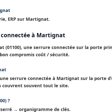
ignat
ie, ERP sur Martignat.
e connectée à Martignat
at
(01100), une
serrure connectée
sur la porte pr
bon compromis coût / sécurité.
nat
: une
serrure connectée à Martignat
sur la porte d
s
couvrent souvent tout le site.
00) ?
t serré →
organigramme de clés
.