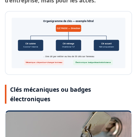
d’entreprise, mais pour les accès.
Organigramme de clés — exemple hôtel
CLÉ PASSE — Direction
Clé cuisine
Clé ménage
Clé accueil
Cuisine + réserve
Chambres + LT
Hall uniquement
→ Une clé par métier au lieu de 50 clés sur l’anneau
Mécanique : clé perdue = changer le niveau
Électronique : badge désactivé à distance
Clés mécaniques ou badges
électroniques