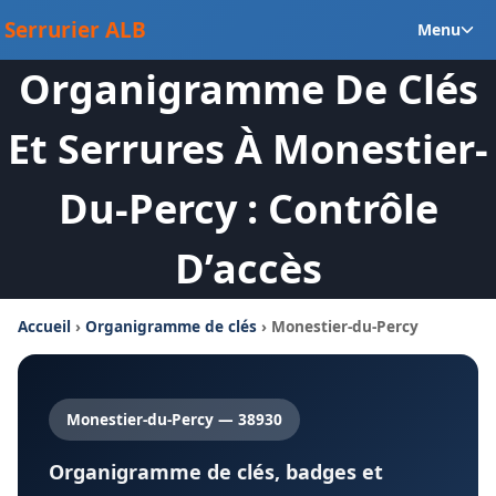
Aller
Ou
Serrurier ALB
Menu
au
le
contenu
Organigramme De Clés
m
en
Et Serrures À Monestier-
Du-Percy : Contrôle
D’accès
Accueil
›
Organigramme de clés
› Monestier-du-Percy
Monestier-du-Percy — 38930
Organigramme de clés, badges et