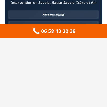
Intervention en Savoie, Haute-Savoie, Isère et Ain
Mentions légales
Confidentialité
06 58 10 30 39
Contact
À propos
🏔️ Sitemap 73 — Savoie
❄️ Sitemap 74 — Haute-Savoie
🚠 Sitemap 38 — Isère
🦆 Sitemap 01 — Ain