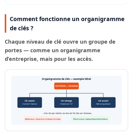
Comment fonctionne un organigramme
de clés ?
Chaque
niveau de clé
ouvre un groupe de
portes — comme un organigramme
d’entreprise, mais pour les accès.
Organigramme de clés — exemple hôtel
CLÉ PASSE — Direction
Clé cuisine
Clé ménage
Clé accueil
Cuisine + réserve
Chambres + LT
Hall uniquement
→ Une clé par métier au lieu de 50 clés sur l’anneau
Mécanique : clé perdue = changer le niveau
Électronique : badge désactivé à distance