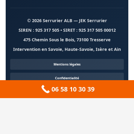
© 2026 Serrurier ALB
— JEK Serrurier
SIREN : 925 317 505 • SIRET : 925 317 505 00012
475 Chemin Sous le Bois, 73100 Tresserve
Intervention en Savoie, Haute-Savoie, Isère et Ain
Mentions légales
Confidentialité
06 58 10 30 39
Contact
À propos
🏔️ Sitemap 73 — Savoie
❄️ Sitemap 74 — Haute-Savoie