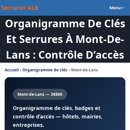
Aller
Ou
Serrurier ALB
Menu
au
le
contenu
Organigramme De Clés
m
en
Et Serrures À Mont-De-
Lans : Contrôle D’accès
Accueil
›
Organigramme de clés
› Mont-de-Lans
Mont-de-Lans — 38860
Organigramme de clés, badges et
contrôle d’accès — hôtels, mairies,
entreprises.