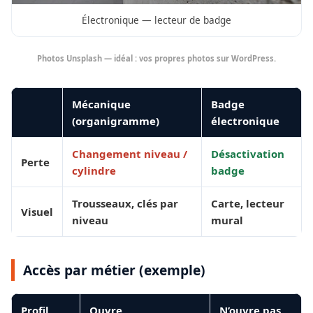
Électronique — lecteur de badge
Photos Unsplash — idéal : vos propres photos sur WordPress.
Mécanique
Badge
(organigramme)
électronique
Changement niveau /
Désactivation
Perte
cylindre
badge
Trousseaux, clés par
Carte, lecteur
Visuel
niveau
mural
Accès par métier (exemple)
Profil
Ouvre
N’ouvre pas