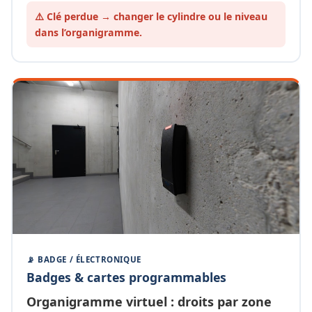
⚠️ Clé perdue → changer le cylindre ou le
niveau
dans l’organigramme.
📡 BADGE / ÉLECTRONIQUE
Badges & cartes programmables
Organigramme
virtuel
: droits par zone