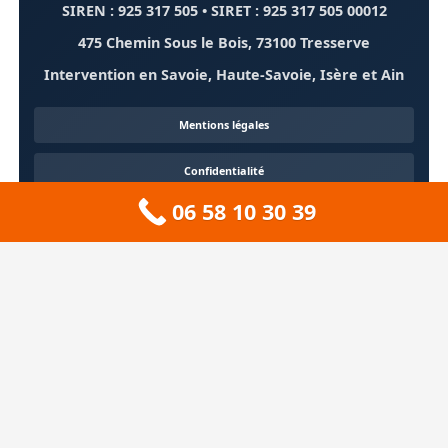
SIREN : 925 317 505 • SIRET : 925 317 505 00012
475 Chemin Sous le Bois, 73100 Tresserve
Intervention en Savoie, Haute-Savoie, Isère et Ain
Mentions légales
Confidentialité
06 58 10 30 39
Contact
À propos
🏔️ Sitemap 73 — Savoie
❄️ Sitemap 74 — Haute-Savoie
🚠 Sitemap 38 — Isère
🦆 Sitemap 01 — Ain