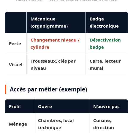
Mécanique
Badge
(organigramme)
électronique
Changement niveau /
Désactivation
Perte
cylindre
badge
Trousseaux, clés par
Carte, lecteur
Visuel
niveau
mural
Accès par métier (exemple)
Profil
Ouvre
N’ouvre pas
Chambres, local
Cuisine,
Ménage
technique
direction