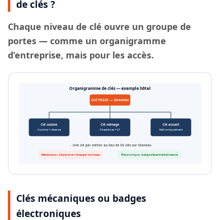
de clés ?
Chaque
niveau de clé
ouvre un groupe de
portes — comme un organigramme
d’entreprise, mais pour les accès.
Organigramme de clés — exemple hôtel
CLÉ PASSE — Direction
Clé cuisine
Clé ménage
Clé accueil
Cuisine + réserve
Chambres + LT
Hall uniquement
→ Une clé par métier au lieu de 50 clés sur l’anneau
Mécanique : clé perdue = changer le niveau
Électronique : badge désactivé à distance
Clés mécaniques ou badges
électroniques