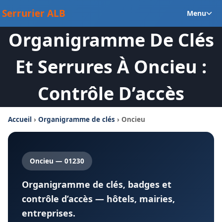
Aller
Ou
Serrurier ALB
Menu
au
le
contenu
Organigramme De Clés
m
en
Et Serrures À Oncieu :
Contrôle D’accès
Accueil
›
Organigramme de clés
› Oncieu
Oncieu — 01230
Organigramme de clés, badges et
contrôle d’accès — hôtels, mairies,
entreprises.