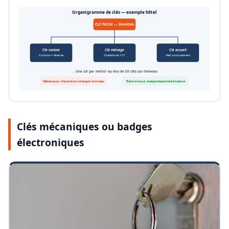
Organigramme de clés — exemple hôtel
CLÉ PASSE — Direction
Clé cuisine
Clé ménage
Clé accueil
Cuisine + réserve
Chambres + LT
Hall uniquement
→ Une clé par métier au lieu de 50 clés sur l’anneau
Mécanique : clé perdue = changer le niveau
Électronique : badge désactivé à distance
Clés mécaniques ou badges
électroniques