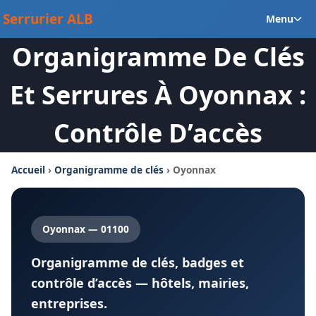
Aller
Ou
Serrurier ALB
Menu
au
le
contenu
Organigramme De Clés
m
en
Et Serrures À Oyonnax :
Contrôle D’accès
Accueil
›
Organigramme de clés
› Oyonnax
Oyonnax — 01100
Organigramme de clés, badges et
contrôle d’accès — hôtels, mairies,
entreprises.