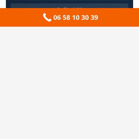
Confidentialité
06 58 10 30 39
Contact
À propos
🏔️ Sitemap 73 — Savoie
❄️ Sitemap 74 — Haute-Savoie
🚠 Sitemap 38 — Isère
🦆 Sitemap 01 — Ain