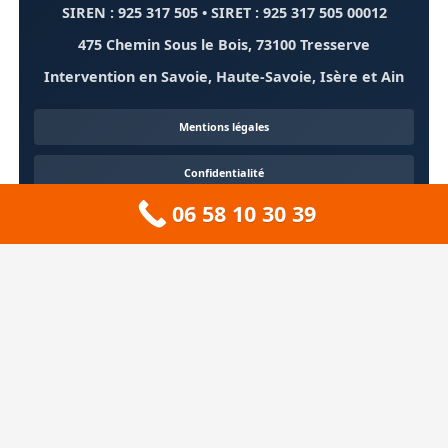
SIREN : 925 317 505 • SIRET : 925 317 505 00012
475 Chemin Sous le Bois, 73100 Tresserve
Intervention en Savoie, Haute-Savoie, Isère et Ain
Mentions légales
Confidentialité
06 58 10 30 39
Contact
À propos
🏔️ Sitemap 73 — Savoie
❄️ Sitemap 74 — Haute-Savoie
🚠 Sitemap 38 — Isère