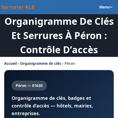
Aller
Ou
Serrurier ALB
Menu
au
le
contenu
Organigramme De Clés
m
en
Et Serrures À Péron :
Contrôle D’accès
Accueil
›
Organigramme de clés
› Péron
Péron — 01630
Organigramme de clés, badges et
contrôle d’accès — hôtels, mairies,
entreprises.