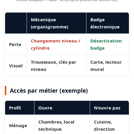
Mécanique
Badge
(organigramme)
électronique
Changement niveau /
Désactivation
Perte
cylindre
badge
Trousseaux, clés par
Carte, lecteur
Visuel
niveau
mural
Accès par métier (exemple)
Profil
Ouvre
N’ouvre pas
Chambres, local
Cuisine,
Ménage
technique
direction