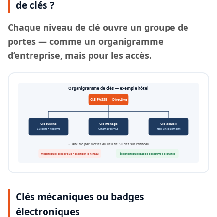
de clés ?
Chaque
niveau de clé
ouvre un groupe de
portes — comme un organigramme
d’entreprise, mais pour les accès.
Organigramme de clés — exemple hôtel
CLÉ PASSE — Direction
Clé cuisine
Clé ménage
Clé accueil
Cuisine + réserve
Chambres + LT
Hall uniquement
→ Une clé par métier au lieu de 50 clés sur l’anneau
Mécanique : clé perdue = changer le niveau
Électronique : badge désactivé à distance
Clés mécaniques ou badges
électroniques