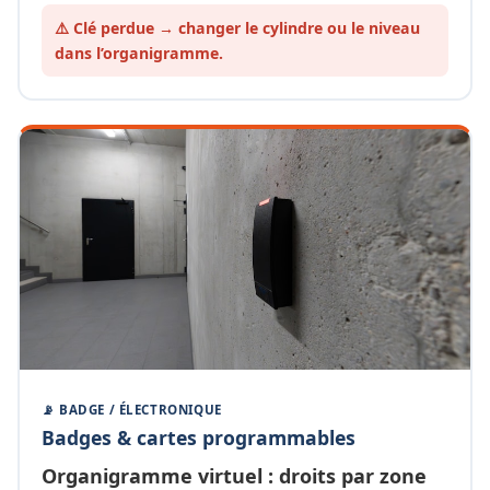
⚠️ Clé perdue → changer le cylindre ou le
niveau
dans l’organigramme.
📡 BADGE / ÉLECTRONIQUE
Badges & cartes programmables
Organigramme
virtuel
: droits par zone