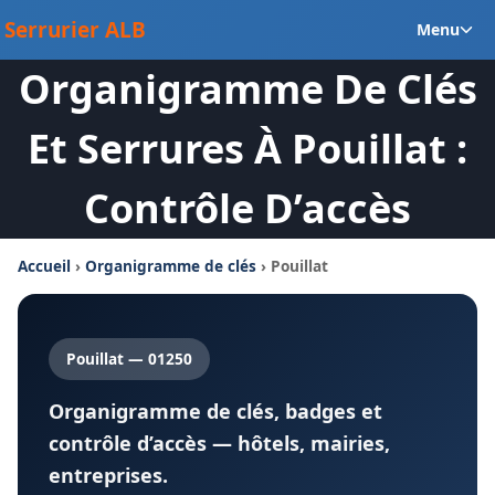
Aller
Ou
Serrurier ALB
Menu
au
le
contenu
Organigramme De Clés
m
en
Et Serrures À Pouillat :
Contrôle D’accès
Accueil
›
Organigramme de clés
› Pouillat
Pouillat — 01250
Organigramme de clés, badges et
contrôle d’accès — hôtels, mairies,
entreprises.