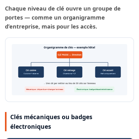
Chaque
niveau de clé
ouvre un groupe de
portes — comme un organigramme
d’entreprise, mais pour les accès.
Organigramme de clés — exemple hôtel
CLÉ PASSE — Direction
Clé cuisine
Clé ménage
Clé accueil
Cuisine + réserve
Chambres + LT
Hall uniquement
→ Une clé par métier au lieu de 50 clés sur l’anneau
Mécanique : clé perdue = changer le niveau
Électronique : badge désactivé à distance
Clés mécaniques ou badges
électroniques