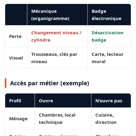
Mécanique
Badge
(organigramme)
électronique
Changement niveau /
Désactivation
Perte
cylindre
badge
Trousseaux, clés par
Carte, lecteur
Visuel
niveau
mural
Accès par métier (exemple)
Profil
Ouvre
N’ouvre pas
Chambres, local
Cuisine,
Ménage
technique
direction