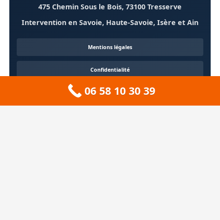
475 Chemin Sous le Bois, 73100 Tresserve
Intervention en Savoie, Haute-Savoie, Isère et Ain
Mentions légales
Confidentialité
06 58 10 30 39
Contact
À propos
🏔️ Sitemap 73 — Savoie
❄️ Sitemap 74 — Haute-Savoie
🚠 Sitemap 38 — Isère
🦆 Sitemap 01 — Ain