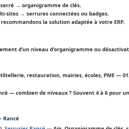
t serré →
organigramme de clés
.
ti-sites →
serrures connectées
ou badges.
s recommandons la solution adaptée à votre ERP.
ement d’un niveau d’
organigramme
ou désactivat
ôtellerie, restauration, mairies, écoles, PME — 01
ncé — combien de niveaux ?
Souvent 4 à 6 pour un
— Rancé
).
Serrurier Rancé
— Ain. Organigramme de clés, s