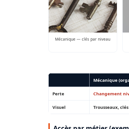
Mécanique — clés par niveau
Mécanique (or
Perte
Changement niv
Visuel
Trousseaux, clés
Accès par métier (exem