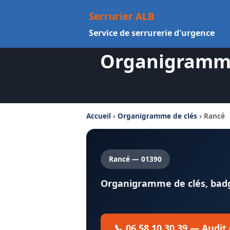
Aller
Serrurier ALB
au
Service de serrurerie d'urgence
contenu
Organigramme 
Accueil
›
Organigramme de clés
› Rancé
Rancé — 01390
Organigramme de clés, badge
📞 06 58 10 30 39 — Audit