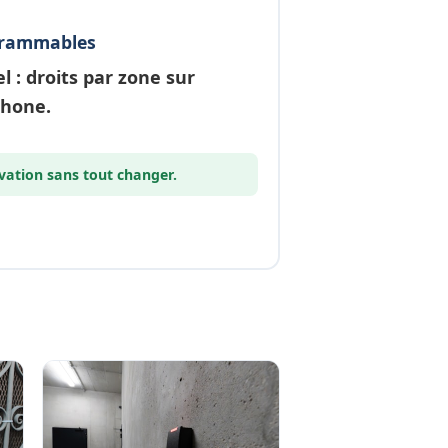
grammables
el
: droits par zone sur
phone.
vation
sans tout changer.