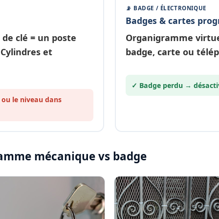
📡 BADGE / ÉLECTRONIQUE
Badges & cartes pro
 de clé
= un poste
Organigramme
virtu
 Cylindres et
badge, carte ou télé
✓ Badge perdu →
désacti
 ou le
niveau
dans
igramme mécanique vs badge