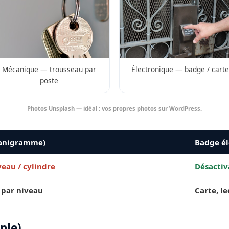
Mécanique — trousseau par
Électronique — badge / carte
poste
Photos Unsplash — idéal : vos propres photos sur WordPress.
ganigramme)
Badge él
eau / cylindre
Désactiv
 par niveau
Carte, l
ple)