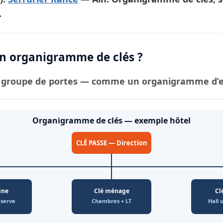
.
 organigramme de clés ?
groupe de portes — comme un organigramme d’ent
Organigramme de clés — exemple hôtel
CLÉ PASSE — Direction
ine
Clé ménage
Cl
éserve
Chambres + LT
Hall