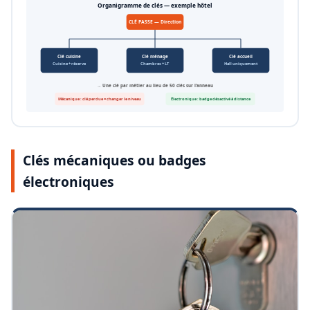
Organigramme de clés — exemple hôtel
CLÉ PASSE — Direction
Clé cuisine
Clé ménage
Clé accueil
Cuisine + réserve
Chambres + LT
Hall uniquement
→ Une clé par métier au lieu de 50 clés sur l’anneau
Mécanique : clé perdue = changer le niveau
Électronique : badge désactivé à distance
Clés mécaniques ou badges
électroniques