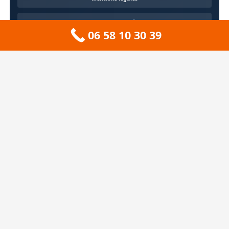
Confidentialité
06 58 10 30 39
Contact
À propos
🏔️ Sitemap 73 — Savoie
❄️ Sitemap 74 — Haute-Savoie
🚠 Sitemap 38 — Isère
🦆 Sitemap 01 — Ain