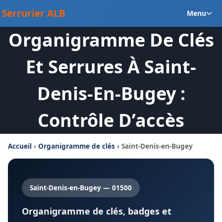
Aller
Ou
Serrurier ALB
Menu
au
le
contenu
Organigramme De Clés
m
en
Et Serrures À Saint-
Denis-En-Bugey :
Contrôle D’accès
Accueil
›
Organigramme de clés
› Saint-Denis-en-Bugey
Saint-Denis-en-Bugey — 01500
Organigramme de clés, badges et