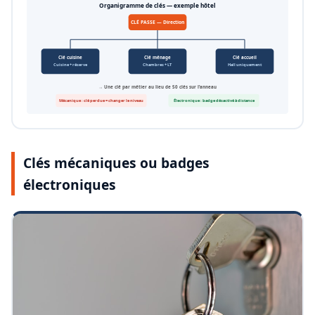
Organigramme de clés — exemple hôtel
CLÉ PASSE — Direction
Clé cuisine
Clé ménage
Clé accueil
Cuisine + réserve
Chambres + LT
Hall uniquement
→ Une clé par métier au lieu de 50 clés sur l’anneau
Mécanique : clé perdue = changer le niveau
Électronique : badge désactivé à distance
Clés mécaniques ou badges
électroniques