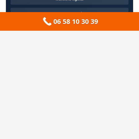
Confidentialité
06 58 10 30 39
Contact
À propos
🏔️ Sitemap 73 — Savoie
❄️ Sitemap 74 — Haute-Savoie
🚠 Sitemap 38 — Isère
🦆 Sitemap 01 — Ain