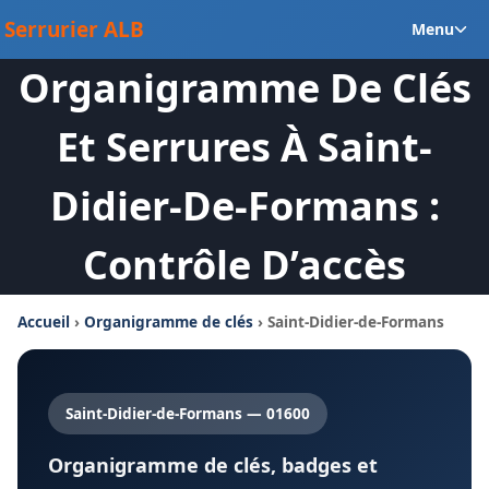
Aller
Ou
Serrurier ALB
Menu
au
le
contenu
Organigramme De Clés
m
en
Et Serrures À Saint-
Didier-De-Formans :
Contrôle D’accès
Accueil
›
Organigramme de clés
› Saint-Didier-de-Formans
Saint-Didier-de-Formans — 01600
Organigramme de clés, badges et