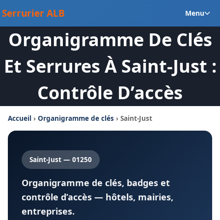
Aller
Ou
Serrurier ALB
Menu
au
le
contenu
Organigramme De Clés
m
en
Et Serrures À Saint-Just :
Contrôle D’accès
Accueil
›
Organigramme de clés
› Saint-Just
Saint-Just — 01250
Organigramme de clés, badges et
contrôle d’accès — hôtels, mairies,
entreprises.