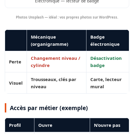
Électronique — lecteur de badge
Photos Unsplash — idéal : vos propres photos sur WordPress.
Mécanique
Badge
(organigramme)
électronique
Changement niveau /
Désactivation
Perte
cylindre
badge
Trousseaux, clés par
Carte, lecteur
Visuel
niveau
mural
Accès par métier (exemple)
Profil
Ouvre
N’ouvre pas