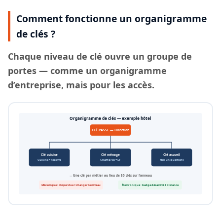
Comment fonctionne un organigramme
de clés ?
Chaque
niveau de clé
ouvre un groupe de
portes — comme un organigramme
d’entreprise, mais pour les accès.
Organigramme de clés — exemple hôtel
CLÉ PASSE — Direction
Clé cuisine
Clé ménage
Clé accueil
Cuisine + réserve
Chambres + LT
Hall uniquement
→ Une clé par métier au lieu de 50 clés sur l’anneau
Mécanique : clé perdue = changer le niveau
Électronique : badge désactivé à distance