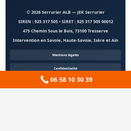
© 2026 Serrurier ALB
— JEK Serrurier
SIREN : 925 317 505 • SIRET : 925 317 505 00012
475 Chemin Sous le Bois, 73100 Tresserve
Intervention en Savoie, Haute-Savoie, Isère et Ain
Mentions légales
Confidentialité
06 58 10 30 39
Contact
À propos
🏔️ Sitemap 73 — Savoie
❄️ Sitemap 74 — Haute-Savoie