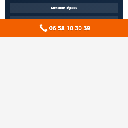
Mentions légales
Confidentialité
06 58 10 30 39
Contact
À propos
🏔️ Sitemap 73 — Savoie
❄️ Sitemap 74 — Haute-Savoie
🚠 Sitemap 38 — Isère
🦆 Sitemap 01 — Ain