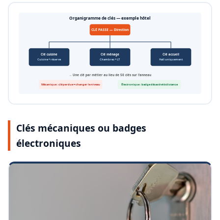
Organigramme de clés — exemple hôtel
CLÉ PASSE — Direction
Clé cuisine
Clé ménage
Clé accueil
Cuisine + réserve
Chambres + LT
Hall uniquement
→ Une clé par métier au lieu de 50 clés sur l’anneau
Mécanique : clé perdue = changer le niveau
Électronique : badge désactivé à distance
Clés mécaniques ou badges
électroniques