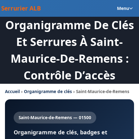
Aller
Ou
Serrurier ALB
Menu
au
le
contenu
Organigramme De Clés
m
en
Et Serrures À Saint-
Maurice-De-Remens :
Contrôle D’accès
Accueil
›
Organigramme de clés
› Saint-Maurice-de-Remens
Saint-Maurice-de-Remens — 01500
Organigramme de clés, badges et