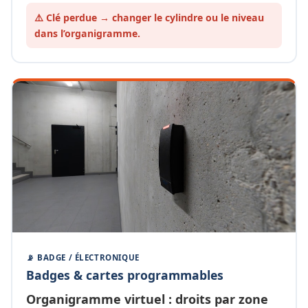
⚠️ Clé perdue → changer le cylindre ou le
niveau
dans l’organigramme.
📡 BADGE / ÉLECTRONIQUE
Badges & cartes programmables
Organigramme
virtuel
: droits par zone