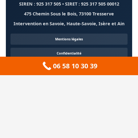
SIREN : 925 317 505 • SIRET : 925 317 505 00012
475 Chemin Sous le Bois, 73100 Tresserve
Intervention en Savoie, Haute-Savoie, Isère et Ain
Mentions légales
Confidentialité
06 58 10 30 39
Contact
À propos
🏔️ Sitemap 73 — Savoie
❄️ Sitemap 74 — Haute-Savoie
🚠 Sitemap 38 — Isère