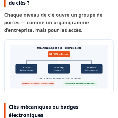
de clés ?
Chaque
niveau de clé
ouvre un groupe de
portes — comme un organigramme
d’entreprise, mais pour les accès.
Organigramme de clés — exemple hôtel
CLÉ PASSE — Direction
Clé cuisine
Clé ménage
Clé accueil
Cuisine + réserve
Chambres + LT
Hall uniquement
→ Une clé par métier au lieu de 50 clés sur l’anneau
Mécanique : clé perdue = changer le niveau
Électronique : badge désactivé à distance
Clés mécaniques ou badges
électroniques