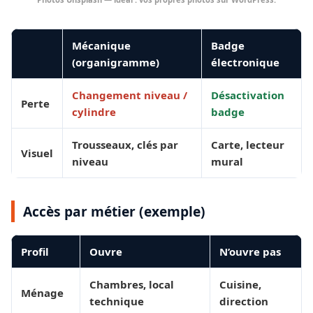
Mécanique
Badge
(organigramme)
électronique
Changement niveau /
Désactivation
Perte
cylindre
badge
Trousseaux, clés par
Carte, lecteur
Visuel
niveau
mural
Accès par métier (exemple)
Profil
Ouvre
N’ouvre pas
Chambres, local
Cuisine,
Ménage
technique
direction