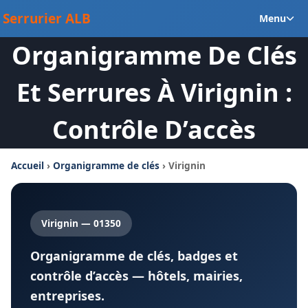
Aller
Ou
Serrurier ALB
Menu
au
le
contenu
Organigramme De Clés
m
en
Et Serrures À Virignin :
Contrôle D’accès
Accueil
›
Organigramme de clés
› Virignin
Virignin — 01350
Organigramme de clés, badges et
contrôle d’accès — hôtels, mairies,
entreprises.