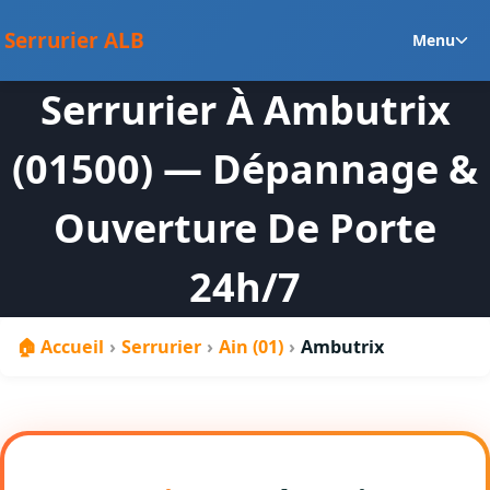
au
Ou
contenu
Serrurier ALB
Menu
le
m
Serrurier À Ambutrix
en
(01500) — Dépannage &
Ouverture De Porte
24h/7
🏠 Accueil
›
Serrurier
›
Ain (01)
›
Ambutrix