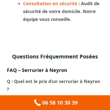
Consultation en sécurité
: Audit de
sécurité de votre domicile. Notre
équipe vous conseille.
Questions Fréquemment Posées
FAQ – Serrurier à Neyron
Q : Quel est le prix d’un serrurier à Neyron
?
R : Le prix dépend du type d’intervention.
06 58 10 30 39
Une ouverture de porte claquée coûte à