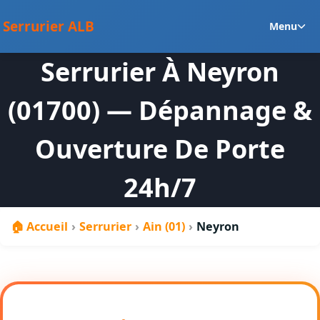
au
Ou
contenu
Serrurier ALB
Menu
le
m
Serrurier À Neyron
en
(01700) — Dépannage &
Ouverture De Porte
24h/7
🏠 Accueil
›
Serrurier
›
Ain (01)
›
Neyron