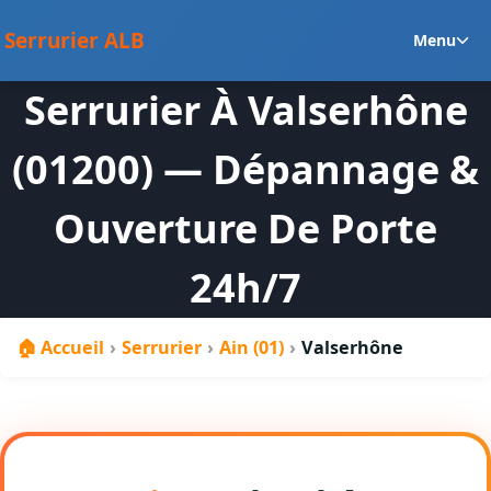
au
Ou
contenu
Serrurier ALB
Menu
le
m
Serrurier À Valserhône
en
(01200) — Dépannage &
Ouverture De Porte
24h/7
🏠 Accueil
›
Serrurier
›
Ain (01)
›
Valserhône