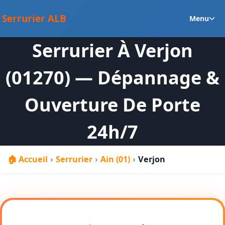
au
Ou
contenu
Serrurier ALB
Menu
le
m
Serrurier À Verjon
en
(01270) — Dépannage &
Ouverture De Porte
24h/7
🏠 Accueil
›
Serrurier
›
Ain (01)
›
Verjon