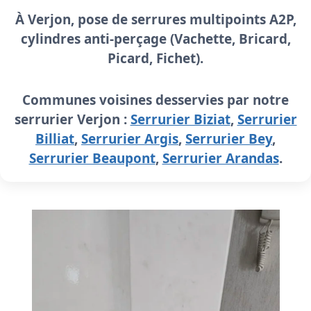
À Verjon, pose de
serrures multipoints A2P
,
cylindres anti-perçage (Vachette, Bricard,
Picard, Fichet).
Communes voisines desservies par notre
serrurier Verjon :
Serrurier Biziat
,
Serrurier
Billiat
,
Serrurier Argis
,
Serrurier Bey
,
Serrurier Beaupont
,
Serrurier Arandas
.