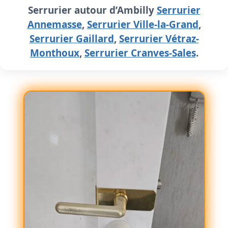
Serrurier autour d’Ambilly
Serrurier
Annemasse
,
Serrurier Ville-la-Grand
,
Serrurier Gaillard
,
Serrurier Vétraz-
Monthoux
,
Serrurier Cranves-Sales
.