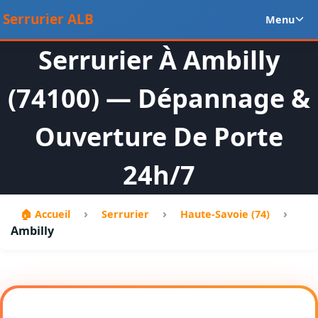
Aller
Ou
Serrurier ALB
Menu
au
le
contenu
m
Serrurier À Ambilly
en
(74100) — Dépannage &
Ouverture De Porte
24h/7
›
›
›
🏠 Accueil
Serrurier
Haute-Savoie (74)
Ambilly