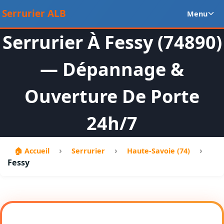
Aller
Ou
Serrurier ALB
Menu
au
le
contenu
m
Serrurier À Fessy (74890)
en
— Dépannage &
Ouverture De Porte
24h/7
›
›
›
🏠 Accueil
Serrurier
Haute-Savoie (74)
Fessy