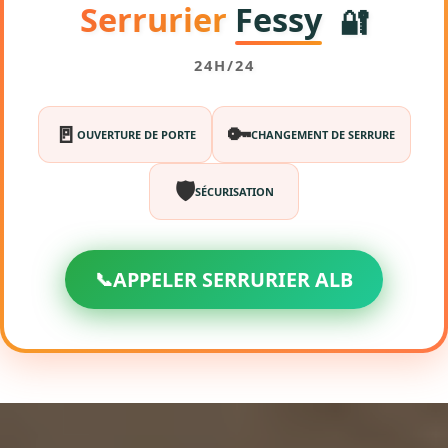
Serrurier
Fessy
🔐
24H/24
🚪
🔑
OUVERTURE DE PORTE
CHANGEMENT DE SERRURE
🛡️
SÉCURISATION
📞
APPELER SERRURIER ALB