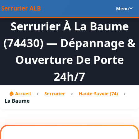
Aller
Ou
Serrurier ALB
Menu
au
le
contenu
m
Serrurier À La Baume
en
(74430) — Dépannage &
Ouverture De Porte
24h/7
›
›
›
🏠 Accueil
Serrurier
Haute-Savoie (74)
La Baume