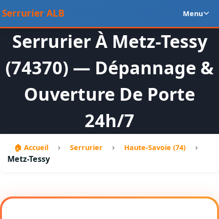
Aller
Ou
Serrurier ALB
Menu
au
le
contenu
m
Serrurier À Metz-Tessy
en
(74370) — Dépannage &
Ouverture De Porte
24h/7
›
›
›
🏠 Accueil
Serrurier
Haute-Savoie (74)
Metz-Tessy