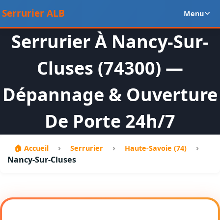
Aller
Ou
Serrurier ALB
Menu
au
le
contenu
m
Serrurier À Nancy-Sur-
en
Cluses (74300) —
Dépannage & Ouverture
De Porte 24h/7
›
›
›
🏠 Accueil
Serrurier
Haute-Savoie (74)
Nancy-Sur-Cluses