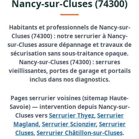
Nancy-sur-Cluses (74300)
Habitants et professionnels de Nancy-sur-
Cluses (74300) : notre
serrurier à Nancy-
sur-Cluses
assure dépannage et travaux de
sécurisation sans sous-traitance opaque.
Nancy-sur-Cluses (74300) : serrures
vieillissantes, portes de garage et portails
inclus dans nos diagnostics.
Pages serrurier voisines (sitemap Haute-
Savoie) — intervention depuis Nancy-sur-
Cluses vers
Serrurier Thyez
,
Serrurier
Magland
,
Serrurier Scionzier
,
Serrurier
Cluses
,
Serrurier Châtillon-sur-Cluses
.