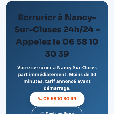
Serrurier à Nancy-
Sur-Cluses 24h/24 –
Appelez le 06 58 10
30 39
Votre serrurier à Nancy-Sur-Cluses
part immédiatement. Moins de 30
minutes, tarif annoncé avant
démarrage.
📞 06 58 10 30 39
📋 Devis en ligne