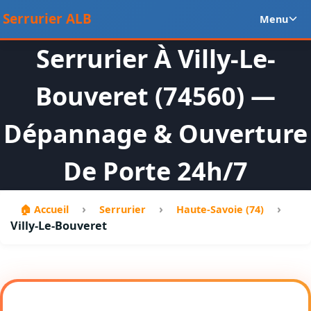
Aller
Ou
Serrurier ALB
Menu
au
le
contenu
m
Serrurier À Villy-Le-
en
Bouveret (74560) —
Dépannage & Ouverture
De Porte 24h/7
›
›
›
🏠 Accueil
Serrurier
Haute-Savoie (74)
Villy-Le-Bouveret