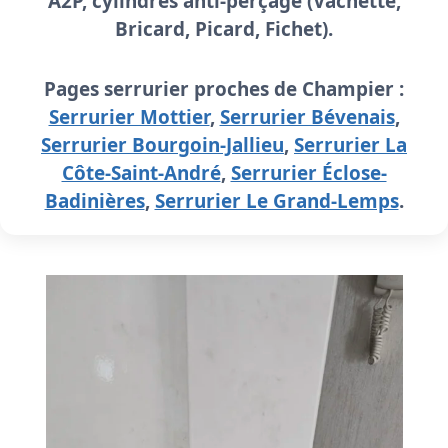
A2P
, cylindres anti-perçage (Vachette,
Bricard, Picard, Fichet).
Pages serrurier proches de Champier :
Serrurier Mottier
,
Serrurier Bévenais
,
Serrurier Bourgoin-Jallieu
,
Serrurier La
Côte-Saint-André
,
Serrurier Éclose-
Badinières
,
Serrurier Le Grand-Lemps
.