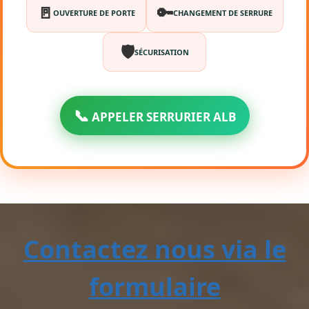
🚪
🔑
OUVERTURE DE PORTE
CHANGEMENT DE SERRURE
🛡️
SÉCURISATION
📞
APPELER SERRURIER ALB
Contactez nous via le
formulaire