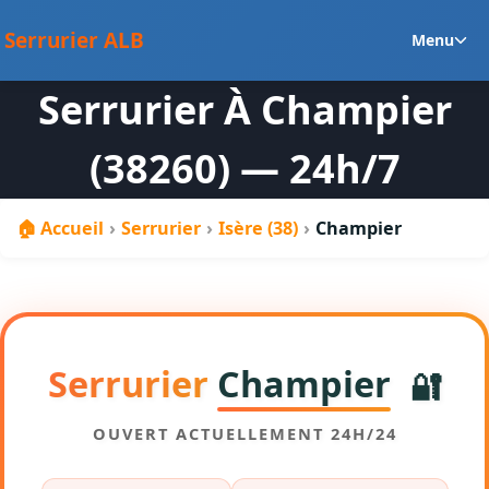
au
Ou
contenu
Serrurier ALB
Menu
le
m
Serrurier À Champier
en
(38260) — 24h/7
🏠 Accueil
›
Serrurier
›
Isère (38)
›
Champier
Serrurier
Champier
🔐
OUVERT ACTUELLEMENT 24H/24