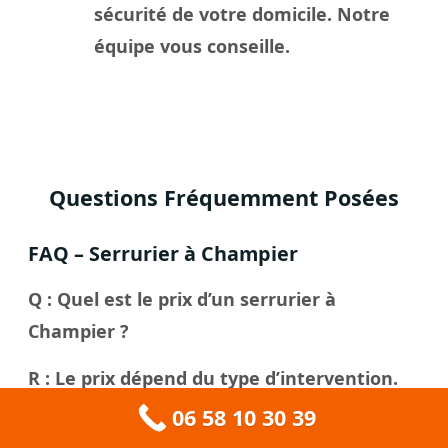
sécurité de votre domicile. Notre
équipe vous conseille.
Questions Fréquemment Posées
FAQ – Serrurier à Champier
Q : Quel est le prix d’un serrurier à
Champier ?
R : Le prix dépend du type d’intervention.
Une ouverture de porte claquée coûte à
06 58 10 30 39
partir de 135€, un changement de serrure à