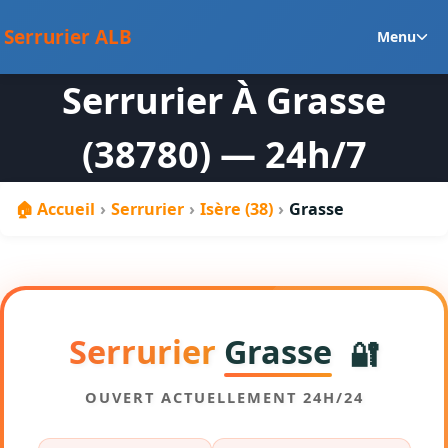
au
Ou
contenu
Serrurier ALB
Menu
le
m
Serrurier À Grasse
en
(38780) — 24h/7
🏠 Accueil
›
Serrurier
›
Isère (38)
›
Grasse
Serrurier
Grasse
🔐
OUVERT ACTUELLEMENT 24H/24