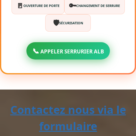
🚪
🔑
OUVERTURE DE PORTE
CHANGEMENT DE SERRURE
🛡️
SÉCURISATION
📞
APPELER SERRURIER ALB
Contactez nous via le
formulaire