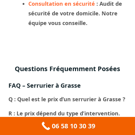
Consultation en sécurité
: Audit de
sécurité de votre domicile. Notre
équipe vous conseille.
Questions Fréquemment Posées
FAQ – Serrurier à Grasse
Q : Quel est le prix d’un serrurier à Grasse ?
R : Le prix dépend du type d’intervention.
Une ouverture de porte claquée coûte à
06 58 10 30 39
partir de 135€, un changement de serrure à