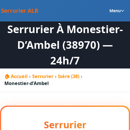
au
Ou
contenu
Serrurier ALB
Menu
le
m
Serrurier À Monestier-
en
D’Ambel (38970) —
24h/7
🏠 Accueil
›
Serrurier
›
Isère (38)
›
Monestier-d’Ambel
Serrurier