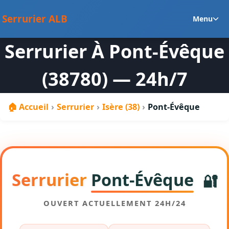
au
Ou
contenu
Serrurier ALB
Menu
le
m
Serrurier À Pont-Évêque
en
(38780) — 24h/7
🏠 Accueil
›
Serrurier
›
Isère (38)
›
Pont-Évêque
Serrurier
Pont-Évêque
🔐
OUVERT ACTUELLEMENT 24H/24