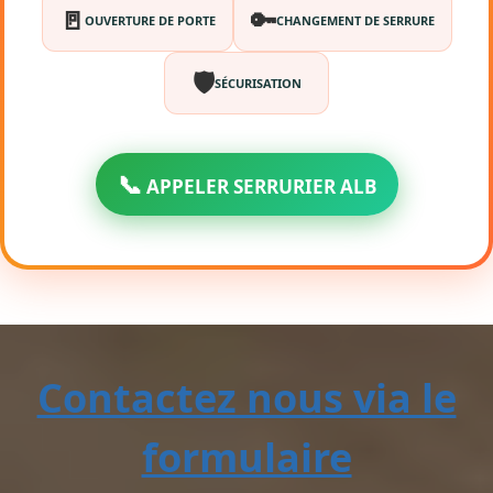
🚪
🔑
OUVERTURE DE PORTE
CHANGEMENT DE SERRURE
🛡️
SÉCURISATION
📞
APPELER SERRURIER ALB
Contactez nous via le
formulaire