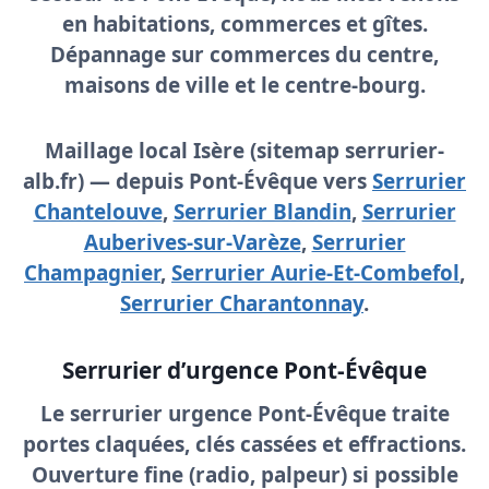
en habitations, commerces et gîtes.
Dépannage sur commerces du centre,
maisons de ville et le centre-bourg.
Maillage local Isère (sitemap serrurier-
alb.fr) — depuis Pont-Évêque vers
Serrurier
Chantelouve
,
Serrurier Blandin
,
Serrurier
Auberives-sur-Varèze
,
Serrurier
Champagnier
,
Serrurier Aurie-Et-Combefol
,
Serrurier Charantonnay
.
Serrurier d’urgence Pont-Évêque
Le
serrurier urgence Pont-Évêque
traite
portes claquées, clés cassées et effractions.
Ouverture fine (radio, palpeur) si possible