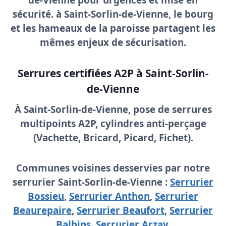
de-Vienne
pour urgences et mise en
sécurité. à Saint-Sorlin-de-Vienne, le bourg
et les hameaux de la paroisse partagent les
mêmes enjeux de sécurisation.
Serrures certifiées A2P à Saint-Sorlin-
de-Vienne
À Saint-Sorlin-de-Vienne, pose de
serrures
multipoints A2P
, cylindres anti-perçage
(Vachette, Bricard, Picard, Fichet).
Communes voisines desservies par notre
serrurier Saint-Sorlin-de-Vienne :
Serrurier
Bossieu
,
Serrurier Anthon
,
Serrurier
Beaurepaire
,
Serrurier Beaufort
,
Serrurier
Balbins
,
Serrurier Arzay
.